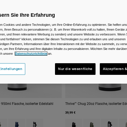
Neue Farbe
ern Sie Ihre Erfahrung
n Cookies und andere Technologien, um Ihre Online-Erfahrung zu optimieren. Sie helfen uns
rn, Ihren Besuch zu personalisieren (z. B. um Ihren Warenkorb voll zu halten, Ihnen Geräte z
ieren, und Ihnen relevantere Werbung zu senden) und unsere Website zu verbessern. Wenn S
 und fortfahren“ klicken, stimmen Sie diesen Technologien zu und erlauben uns und unseren
rdigen Partnern, Informationen über Ihre Interaktionen mit der Website zu sammeln, zu ve
n, um Ihre Erfahrung und Ihre digitalen Inhalte zu personalisieren. Möchten Sie mehr darübe
ch unsere
Datenschutzrichtlinie
an.
instellungen
Nur die wesentliche
Akzeptieren &
 950ml Flasche, isolierter Edelstahl
Thrive™ Chug 20oz Flasche, isolierter Ed
39,99 €
 type of Black.
uct swatch type of Moss Green.
Product swatch type of Navy.
Product swatch type of Stainless.
Product swatch type of Black.
Product swatch type o
Product swatc
Prod