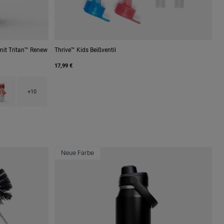
mit Tritan™ Renew
Thrive™ Kids Beißventil
17,99 €
e.
Clear.
h type of Cyclone.
uct swatch type of Demi Peach.
+10
Neue Farbe