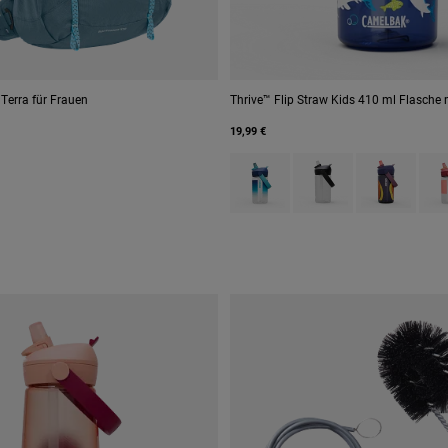
Terra für Frauen
Thrive™ Flip Straw Kids 410 ml Flasche 
19,99 €
Product swatch type of Blue Haz
Product swatch type of 
Product swatc
Prod