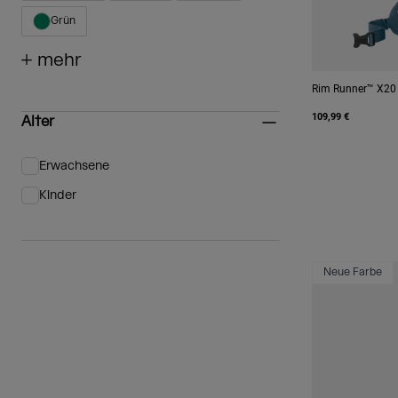
Grün
Eingrenzen nach Farbe: Grün
+ mehr
Rim Runner™ X20 
109,99 €
Alter
Erwachsene
Eingrenzen nach Alter: Erwachsene
Kinder
Eingrenzen nach Alter: Kinder
Neue Farbe