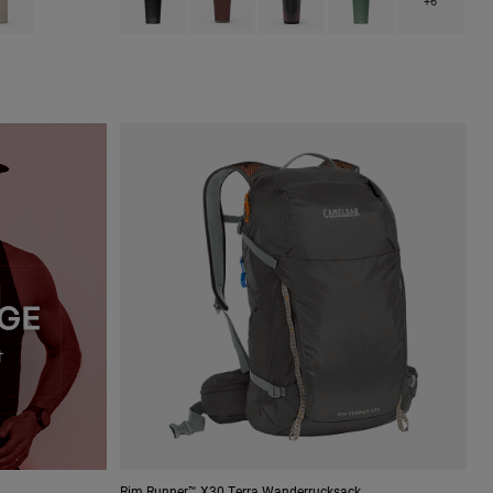
+6
Rim Runner™ X30 Terra Wanderrucksack