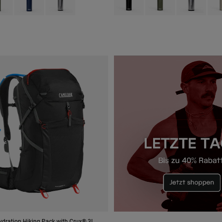
ydration Hiking Pack with Crux® 3L