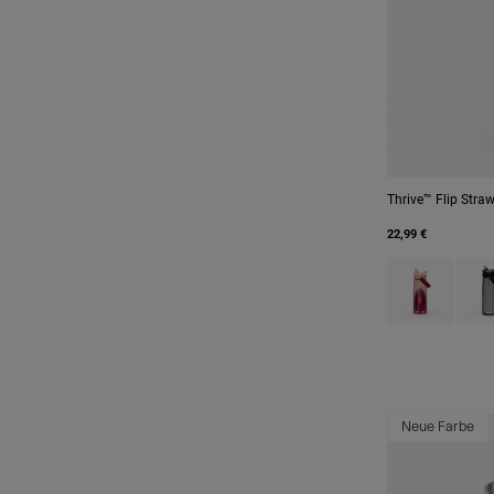
Thrive™ Flip Stra
22,99 €
Product swatc
Produ
Neue Farbe