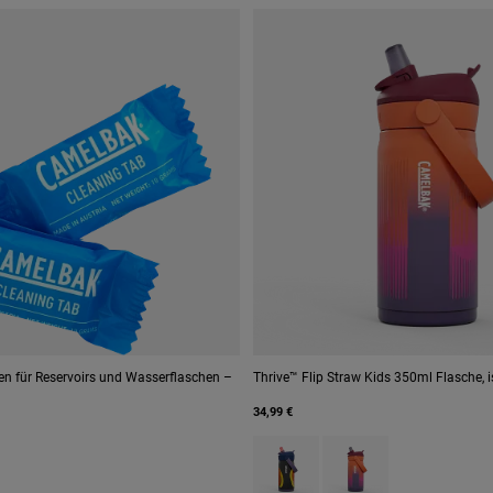
en für Reservoirs und Wasserflaschen –
Thrive™ Flip Straw Kids 350ml Flasche, is
34,99 €
Product swatch type of Cyclone.
Product swatch type of