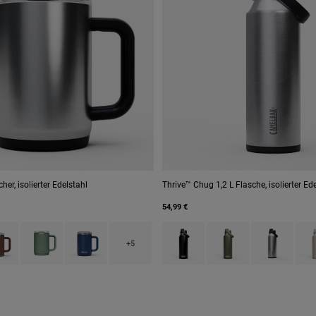
er, isolierter Edelstahl
Thrive™ Chug 1,2 L Flasche, isolierter Ed
54,99 €
 type of Black.
uct swatch type of Burnt Umber.
Product swatch type of Moss Green.
Product swatch type of Navy.
Product swatch type of Black.
Product swatch type o
Product swatc
Prod
+5