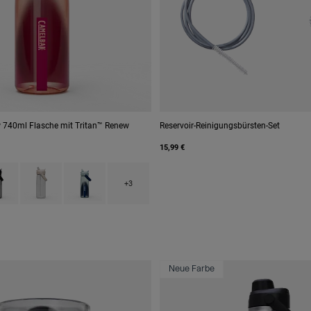
w 740ml Flasche mit Tritan™ Renew
Reservoir-Reinigungsbürsten-Set
15,99 €
h type of Blush Dawn.
ct swatch type of Charcoal Grey.
Product swatch type of Clear.
Product swatch type of Deep Sea Dawn.
+3
Neue Farbe