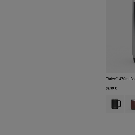
Thrive™ 470ml Bech
39,99 €
Product swatch
Prod