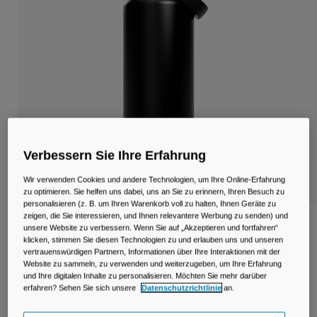
Reisen & Lifestyle
Unsere Partner
Becher & Travel Mugs
Gürtel & Hüfttaschen
Fahrradtaschen
Trinkblasen
Verbessern Sie Ihre Erfahrung
Zubehör
Wir verwenden Cookies und andere Technologien, um Ihre Online-Erfahrung
Alle kaufen
zu optimieren. Sie helfen uns dabei, uns an Sie zu erinnern, Ihren Besuch zu
personalisieren (z. B. um Ihren Warenkorb voll zu halten, Ihnen Geräte zu
zeigen, die Sie interessieren, und Ihnen relevantere Werbung zu senden) und
Thrive™ Chug 1,2 L Flasche, isolierter
unsere Website zu verbessern. Wenn Sie auf „Akzeptieren und fortfahren“
Edelstahl
klicken, stimmen Sie diesen Technologien zu und erlauben uns und unseren
vertrauenswürdigen Partnern, Informationen über Ihre Interaktionen mit der
Website zu sammeln, zu verwenden und weiterzugeben, um Ihre Erfahrung
Artikelnr.
38270-001-OS
und Ihre digitalen Inhalte zu personalisieren. Möchten Sie mehr darüber
erfahren? Sehen Sie sich unsere
Datenschutzrichtlinie
an.
Price reduced from
to
54,99 €
38,49 €
30% OFF