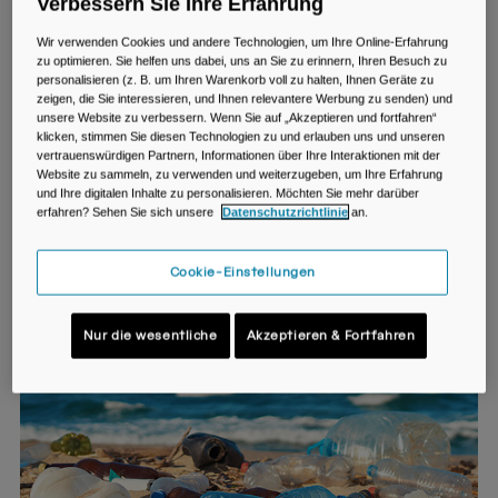
Verbessern Sie Ihre Erfahrung
Für so viele von uns, ist die Natur das zweite zu Hause – da
ist es selbstverständlich, dass man sie bewahren möchte.
Wir verwenden Cookies und andere Technologien, um Ihre Online-Erfahrung
zu optimieren. Sie helfen uns dabei, uns an Sie zu erinnern, Ihren Besuch zu
Die gute Nachricht: du kannst schon einen kleinen Teil dazu
personalisieren (z. B. um Ihren Warenkorb voll zu halten, Ihnen Geräte zu
beitragen, wenn du dir für deine Flüssigkeitsversorgung eine
zeigen, die Sie interessieren, und Ihnen relevantere Werbung zu senden) und
nachhaltige Lösung suchst. Wenn die Flasche zu deinem
unsere Website zu verbessern. Wenn Sie auf „Akzeptieren und fortfahren“
Lifestyle passt, dann funktioniert der Re-use-Ansatz ganz
klicken, stimmen Sie diesen Technologien zu und erlauben uns und unseren
automatisch. Mehr Flüssigkeit für dich. Weniger Müll für die
vertrauenswürdigen Partnern, Informationen über Ihre Interaktionen mit der
Website zu sammeln, zu verwenden und weiterzugeben, um Ihre Erfahrung
Erde.
und Ihre digitalen Inhalte zu personalisieren. Möchten Sie mehr darüber
erfahren? Sehen Sie sich unsere
Datenschutzrichtlinie
an.
Wusstest du schon?*
Cookie-Einstellungen
Nur die wesentliche
Akzeptieren & Fortfahren