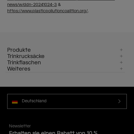
news/w/ddn-20241024-3
&
https://www.plasticpollutioncoalition.org/
.
Produkte
Trinkrucksäcke
Trinkflaschen
Weiteres
Deutschland
Newsletter
Erhalten sie einen Rabatt von 10 %