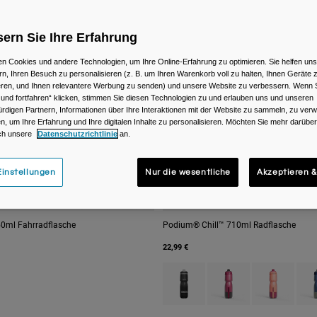
ern Sie Ihre Erfahrung
n Cookies und andere Technologien, um Ihre Online-Erfahrung zu optimieren. Sie helfen uns
rn, Ihren Besuch zu personalisieren (z. B. um Ihren Warenkorb voll zu halten, Ihnen Geräte z
ieren, und Ihnen relevantere Werbung zu senden) und unsere Website zu verbessern. Wenn S
 und fortfahren“ klicken, stimmen Sie diesen Technologien zu und erlauben uns und unseren
rdigen Partnern, Informationen über Ihre Interaktionen mit der Website zu sammeln, zu ve
n, um Ihre Erfahrung und Ihre digitalen Inhalte zu personalisieren. Möchten Sie mehr darübe
ch unsere
Datenschutzrichtlinie
an.
instellungen
Nur die wesentliche
Akzeptieren &
0ml Fahrradflasche
Podium® Chill™ 710ml Radflasche
22,99 €
Product swatch type of Black.
Product swatch type of
Product swatc
Prod