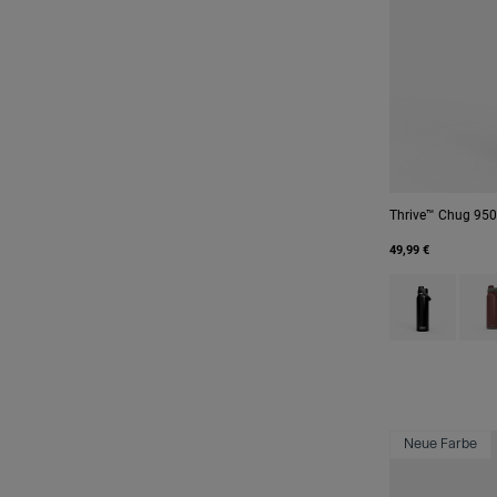
Thrive™ Chug 950m
49,99 €
Product swatch
Prod
Neue Farbe