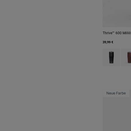
Thrive™ 600 Millili
39,99 €
Product swatch
Prod
Neue Farbe