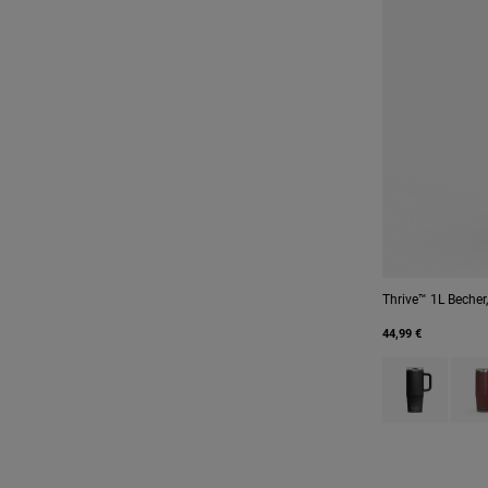
Thrive™ 1L Becher, 
44,99 €
Product swatch
Prod