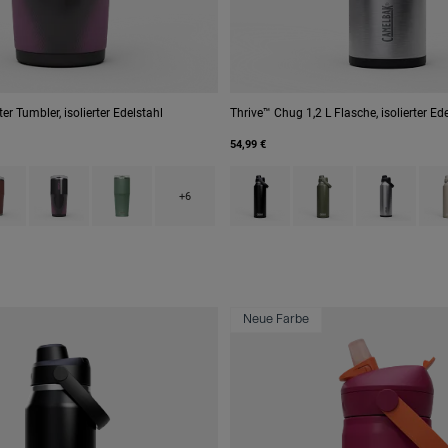
ter Tumbler, isolierter Edelstahl
Thrive™ Chug 1,2 L Flasche, isolierter Ed
54,99 €
 type of Black.
uct swatch type of Burnt Umber.
Product swatch type of Lavender Dawn.
Product swatch type of Moss Green.
Product swatch type of Black.
Product swatch type o
Product swatc
Prod
+6
Neue Farbe