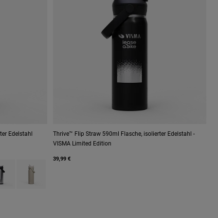
ter Edelstahl
Thrive™ Flip Straw 590ml Flasche, isolierter Edelstahl -
VISMA Limited Edition
39,99 €
f Moss Green.
h type of Navy.
uct swatch type of Stainless.
Product swatch type of Stone.