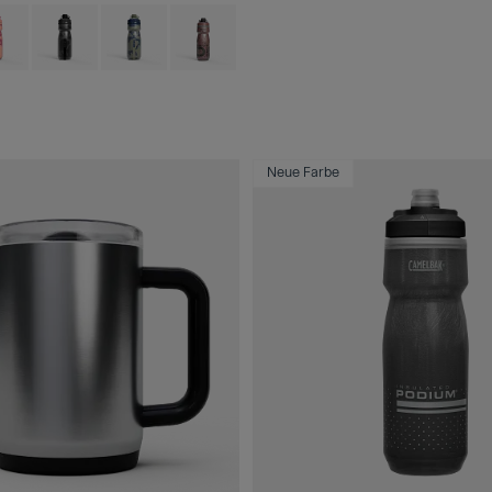
 type of Asphalt.
ct swatch type of Berry Digi Camo.
Product swatch type of Black Digi Camo.
Product swatch type of Deep Sea Digi Camo.
Product swatch type of Sierra Red.
Neue Farbe