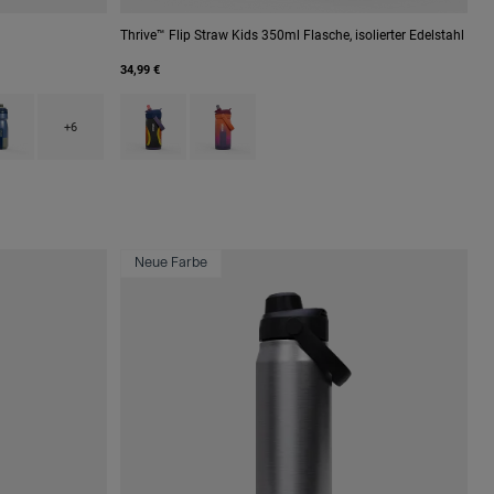
Thrive™ Flip Straw Kids 350ml Flasche, isolierter Edelstahl
34,99 €
 Mercury Berry.
h type of Mercury Blush.
uct swatch type of Mercury Deep Sea.
Product swatch type of Cyclone.
Product swatch type of Misty Mountain.
+6
Neue Farbe