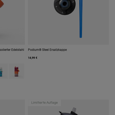
olierter Edelstahl
Podium® Steel Ersatzkappe
14,99 €
ogs.
 Dino Jam.
h type of Magic Unicorns.
uct swatch type of Ocean Life.
Product swatch type of Purple Haze.
Limitierte Auflage