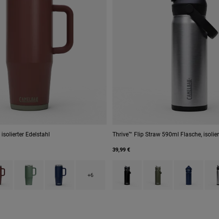
isolierter Edelstahl
Thrive™ Flip Straw 590ml Flasche, isolier
39,99 €
 type of Black.
uct swatch type of Burnt Umber.
Product swatch type of Moss Green.
Product swatch type of Navy.
Product swatch type of Black.
Product swatch type o
Product swatc
Prod
+6