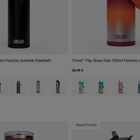
l Flasche, isolierter Edelstahl
Thrive™ Flip Straw Kids 350ml Flasche, is
34,99 €
 type of Black.
uct swatch type of Burnt Umber.
Product swatch type of Moss Green.
Product swatch type of Silver Mist.
Product swatch type of Stainless.
Product swatch type of Biking D
Product swatch type of
Product swatc
Prod
Neue Farbe