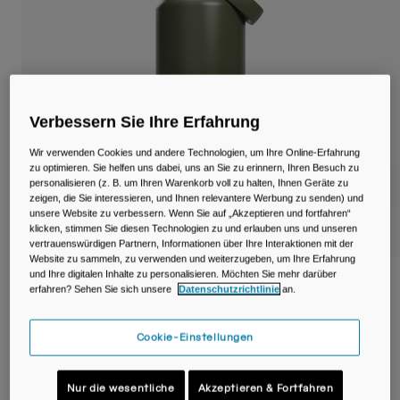
Reisen & Lifestyle
Unsere Partner
Becher & Travel Mugs
Gürtel & Hüfttaschen
Fahrradtaschen
Verbessern Sie Ihre Erfahrung
Wir verwenden Cookies und andere Technologien, um Ihre Online-Erfahrung
Trinkblasen
zu optimieren. Sie helfen uns dabei, uns an Sie zu erinnern, Ihren Besuch zu
personalisieren (z. B. um Ihren Warenkorb voll zu halten, Ihnen Geräte zu
Zubehör
zeigen, die Sie interessieren, und Ihnen relevantere Werbung zu senden) und
unsere Website zu verbessern. Wenn Sie auf „Akzeptieren und fortfahren“
klicken, stimmen Sie diesen Technologien zu und erlauben uns und unseren
Alle kaufen
vertrauenswürdigen Partnern, Informationen über Ihre Interaktionen mit der
Website zu sammeln, zu verwenden und weiterzugeben, um Ihre Erfahrung
und Ihre digitalen Inhalte zu personalisieren. Möchten Sie mehr darüber
Thrive™ Flip Straw 1,2 L Flasche, isolierter
erfahren? Sehen Sie sich unsere
Datenschutzrichtlinie
an.
Edelstahl
Cookie-Einstellungen
Artikelnr.
38310-406-OS
54,99 €
Nur die wesentliche
Akzeptieren & Fortfahren