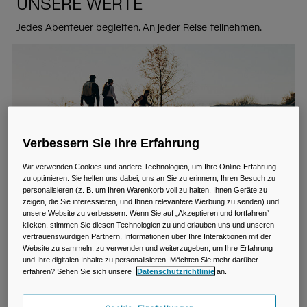
Reisen & Lifestyle
Unsere Partner
UNSERE WERTE
Becher & Travel Mugs
Jedes Abenteuer begleiten. An jeder Reise teilnehmen.
Gürtel & Hüfttaschen
Fahrradtaschen
Trinkblasen
Verbessern Sie Ihre Erfahrung
Zubehör
Wir verwenden Cookies und andere Technologien, um Ihre Online-Erfahrung
zu optimieren. Sie helfen uns dabei, uns an Sie zu erinnern, Ihren Besuch zu
Alle kaufen
personalisieren (z. B. um Ihren Warenkorb voll zu halten, Ihnen Geräte zu
zeigen, die Sie interessieren, und Ihnen relevantere Werbung zu senden) und
unsere Website zu verbessern. Wenn Sie auf „Akzeptieren und fortfahren“
klicken, stimmen Sie diesen Technologien zu und erlauben uns und unseren
vertrauenswürdigen Partnern, Informationen über Ihre Interaktionen mit der
Website zu sammeln, zu verwenden und weiterzugeben, um Ihre Erfahrung
We are inventors
und Ihre digitalen Inhalte zu personalisieren. Möchten Sie mehr darüber
erfahren? Sehen Sie sich unsere
Datenschutzrichtlinie
an.
Wir haben Pionierarbeit bei der freihändigen
Flüssigkeitszufuhr geleistet und die ersten BPA-freien