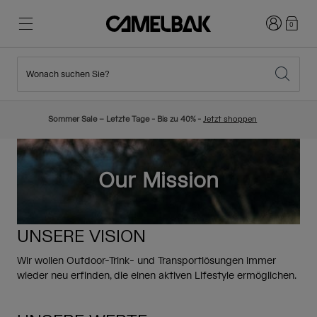
Anmelden
0
Wonach suchen Sie?
Radfahren
Blog
Highlights
Neuigkeiten
Sommer Sale – Letzte Tage - Bis zu 40% -
Jetzt shoppen
Topseller
Laufen
Über uns
Kinder Kollektion
Our Mission
Wandern
Weg mit Wegwerfartikel
Trinkrucksäcke
UNSERE VISION
Trinkwesten
Ski und Snowboard
Unsere Mission
Wir wollen Outdoor-Trink- und Transportlösungen immer
Sport Trinkflaschen
wieder neu erfinden, die einen aktiven Lifestyle ermöglichen.
Flaschen