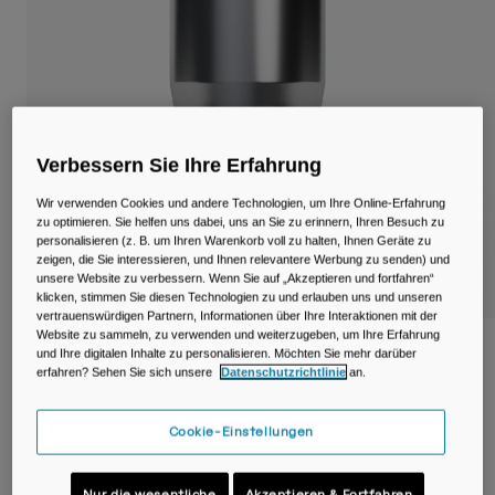
Reisen & Lifestyle
Unsere Partner
Becher & Travel Mugs
Gürtel & Hüfttaschen
Fahrradtaschen
Verbessern Sie Ihre Erfahrung
Trinkblasen
Wir verwenden Cookies und andere Technologien, um Ihre Online-Erfahrung
zu optimieren. Sie helfen uns dabei, uns an Sie zu erinnern, Ihren Besuch zu
personalisieren (z. B. um Ihren Warenkorb voll zu halten, Ihnen Geräte zu
Zubehör
zeigen, die Sie interessieren, und Ihnen relevantere Werbung zu senden) und
unsere Website zu verbessern. Wenn Sie auf „Akzeptieren und fortfahren“
klicken, stimmen Sie diesen Technologien zu und erlauben uns und unseren
Alle kaufen
vertrauenswürdigen Partnern, Informationen über Ihre Interaktionen mit der
Website zu sammeln, zu verwenden und weiterzugeben, um Ihre Erfahrung
Thrive™ 600 Milliliter Tumbler, isolierter
und Ihre digitalen Inhalte zu personalisieren. Möchten Sie mehr darüber
Edelstahl
erfahren? Sehen Sie sich unsere
Datenschutzrichtlinie
an.
Artikelnr.
38155
Cookie-Einstellungen
34,99 €
-
39,99 €
Nur die wesentliche
Akzeptieren & Fortfahren