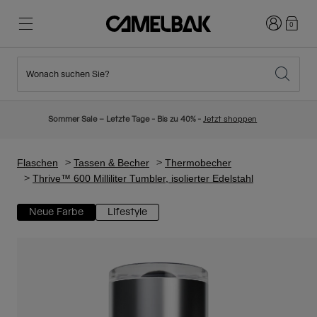
Anmelden
0
Wonach suchen Sie?
Radfahren
Blog
Highlights
Neuigkeiten
Sommer Sale – Letzte Tage - Bis zu 40% -
Jetzt shoppen
Topseller
Laufen
Über uns
Kinder Kollektion
Flaschen
Tassen & Becher
Thermobecher
Thrive™ 600 Milliliter Tumbler, isolierter Edelstahl
Wandern
Weg mit Wegwerfartikel
Trinkrucksäcke
Neue Farbe
Lifestyle
Trinkwesten
Ski und Snowboard
Unsere Mission
Sport Trinkflaschen
Flaschen