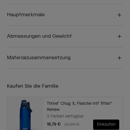
Hauptmerkmale
Abmessungen und Gewicht
Materialzusammensetzung
Kaufen Sie die Familie
Thrive™ Chug 1L Flasche mit Tritan™
Renew
3 Farben verfügbar
Price reduced from
to
16,79 €
23,99 €
Einkaufen