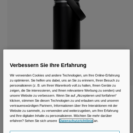
Reisen & Lifestyle
Unsere Partner
Becher & Travel Mugs
Gürtel & Hüfttaschen
Fahrradtaschen
Trinkblasen
Verbessern Sie Ihre Erfahrung
Zubehör
Wir verwenden Cookies und andere Technologien, um Ihre Online-Erfahrung
Alle kaufen
zu optimieren. Sie helfen uns dabei, uns an Sie zu erinnern, Ihren Besuch zu
personalisieren (z. B. um Ihren Warenkorb voll zu halten, Ihnen Geräte zu
zeigen, die Sie interessieren, und Ihnen relevantere Werbung zu senden) und
Thrive™ Chug 20oz Flasche, isolierter
unsere Website zu verbessern. Wenn Sie auf „Akzeptieren und fortfahren“
Edelstahl
klicken, stimmen Sie diesen Technologien zu und erlauben uns und unseren
vertrauenswürdigen Partnern, Informationen über Ihre Interaktionen mit der
Website zu sammeln, zu verwenden und weiterzugeben, um Ihre Erfahrung
Artikelnr.
38254-001-OS
und Ihre digitalen Inhalte zu personalisieren. Möchten Sie mehr darüber
erfahren? Sehen Sie sich unsere
Datenschutzrichtlinie
an.
Price reduced from
to
39,99 €
27,99 €
30% OFF