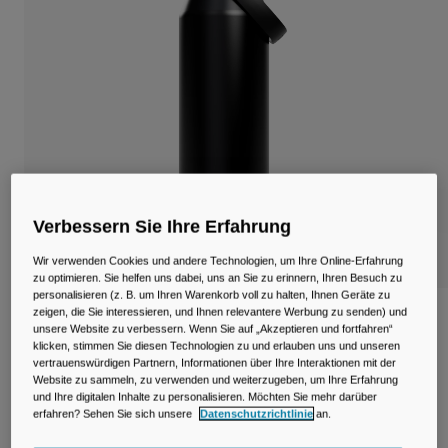
Reisen & Lifestyle
Unsere Partner
Becher & Travel Mugs
Gürtel & Hüfttaschen
Fahrradtaschen
Trinkblasen
Zubehör
Verbessern Sie Ihre Erfahrung
Wir verwenden Cookies und andere Technologien, um Ihre Online-Erfahrung
Alle kaufen
zu optimieren. Sie helfen uns dabei, uns an Sie zu erinnern, Ihren Besuch zu
personalisieren (z. B. um Ihren Warenkorb voll zu halten, Ihnen Geräte zu
zeigen, die Sie interessieren, und Ihnen relevantere Werbung zu senden) und
Thrive™ Chug 950ml Flasche, isolierter
unsere Website zu verbessern. Wenn Sie auf „Akzeptieren und fortfahren“
Edelstahl
klicken, stimmen Sie diesen Technologien zu und erlauben uns und unseren
vertrauenswürdigen Partnern, Informationen über Ihre Interaktionen mit der
Artikelnr.
38264-001-OS
Website zu sammeln, zu verwenden und weiterzugeben, um Ihre Erfahrung
und Ihre digitalen Inhalte zu personalisieren. Möchten Sie mehr darüber
erfahren? Sehen Sie sich unsere
Datenschutzrichtlinie
an.
49,99 €