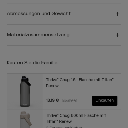
Abmessungen und Gewicht
Materialzusammensetzung
Kaufen Sie die Familie
Thrive™ Chug 1.5L Flasche mit Tritan™
Renew
Price reduced from
to
18,19 €
25,99 €
Einkaufen
Thrive™ Chug 600ml Flasche mit
Tritan™ Renew