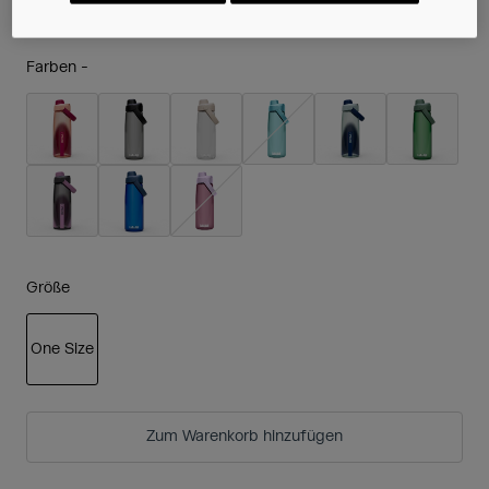
Farben -
Größe
One Size
ausgewählt
Zum Warenkorb hinzufügen