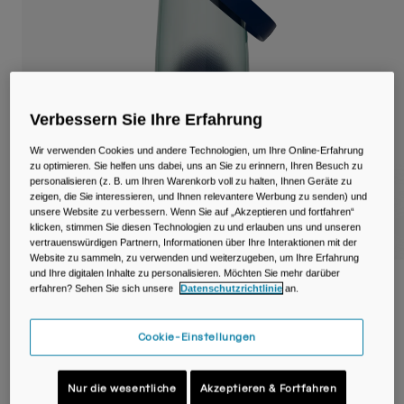
Reisen & Lifestyle
Unsere Partner
Becher & Travel Mugs
Gürtel & Hüfttaschen
Fahrradtaschen
Verbessern Sie Ihre Erfahrung
Wir verwenden Cookies und andere Technologien, um Ihre Online-Erfahrung
Trinkblasen
zu optimieren. Sie helfen uns dabei, uns an Sie zu erinnern, Ihren Besuch zu
personalisieren (z. B. um Ihren Warenkorb voll zu halten, Ihnen Geräte zu
zeigen, die Sie interessieren, und Ihnen relevantere Werbung zu senden) und
Zubehör
unsere Website zu verbessern. Wenn Sie auf „Akzeptieren und fortfahren“
klicken, stimmen Sie diesen Technologien zu und erlauben uns und unseren
Alle kaufen
vertrauenswürdigen Partnern, Informationen über Ihre Interaktionen mit der
Website zu sammeln, zu verwenden und weiterzugeben, um Ihre Erfahrung
und Ihre digitalen Inhalte zu personalisieren. Möchten Sie mehr darüber
Thrive™ Chug 750ml Flasche mit Tritan™
erfahren? Sehen Sie sich unsere
Datenschutzrichtlinie
an.
Renew
Cookie-Einstellungen
Artikelnr.
38666
21,99 €
Nur die wesentliche
Akzeptieren & Fortfahren