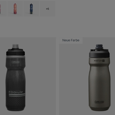
 type of Black.
ct swatch type of Mercury Berry.
Product swatch type of Mercury Blush.
Product swatch type of Mercury Deep Sea.
+6
Neue Farbe