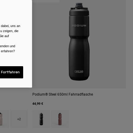
 dabei, uns an
u zeigen, die
ie auf
rwenden und
r erfahren?
 Fortfahren
Podium® Steel 650ml Fahrradflasche
44,99 €
 Mercury Lavender.
h type of Moss Green.
uct swatch type of Petal.
Product swatch type of Black.
Product swatch type of Sierra Red.
+2