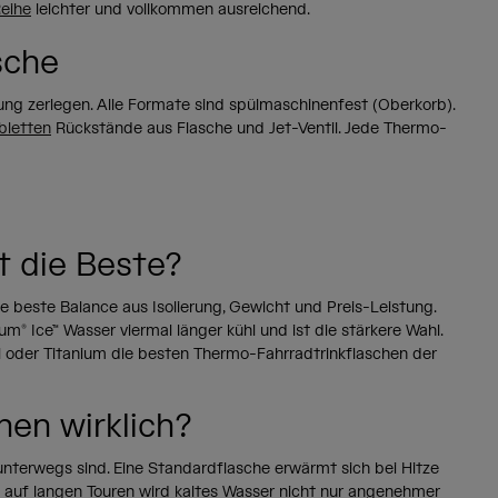
eihe
leichter und vollkommen ausreichend.
sche
ung zerlegen. Alle Formate sind spülmaschinenfest (Oberkorb).
bletten
Rückstände aus Flasche und Jet-Ventil. Jede Thermo-
t die Beste?
e beste Balance aus Isolierung, Gewicht und Preis-Leistung.
® Ice™ Wasser viermal länger kühl und ist die stärkere Wahl.
l oder Titanium die besten Thermo-Fahrradtrinkflaschen der
hen wirklich?
unterwegs sind. Eine Standardflasche erwärmt sich bei Hitze
 — auf langen Touren wird kaltes Wasser nicht nur angenehmer