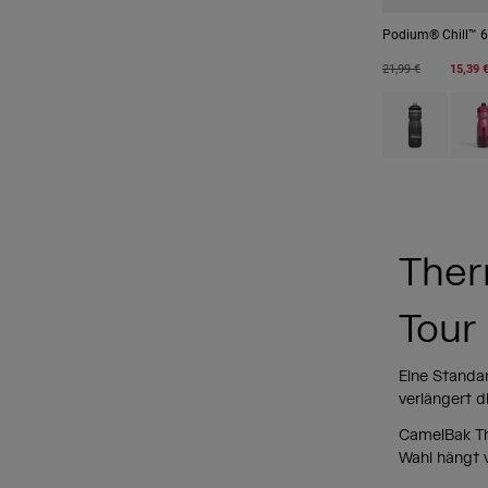
Podium® Chill™ 6
Price reduced from
to
21,99 €
15,39 
Product swatch
Produ
Ther
Tour
Eine Standa
verlängert d
CamelBak The
Wahl hängt v