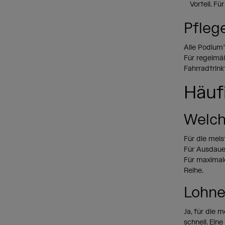
Vorteil. F
Pfleg
Alle Podium®
Für regelmä
Fahrradtrink
Häuf
Welch
Für die meis
Für Ausdauer
Für maximale
Reihe.
Lohne
Ja, für die 
schnell. Ein