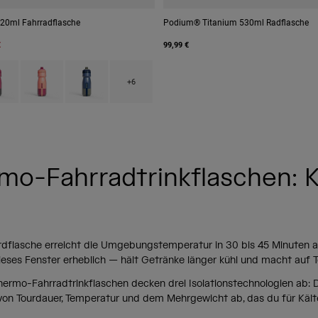
20ml Fahrradflasche
Podium® Titanium 530ml Radflasche
€
99,99 €
 type of Black.
ct swatch type of Mercury Berry.
Product swatch type of Mercury Blush.
Product swatch type of Mercury Deep Sea.
+6
mo-Fahrradtrinkflaschen: K
rdflasche erreicht die Umgebungstemperatur in 30 bis 45 Minuten 
ieses Fenster erheblich — hält Getränke länger kühl und macht auf 
rmo-Fahrradtrinkflaschen decken drei Isolationstechnologien ab: Do
on Tourdauer, Temperatur und dem Mehrgewicht ab, das du für Kältel