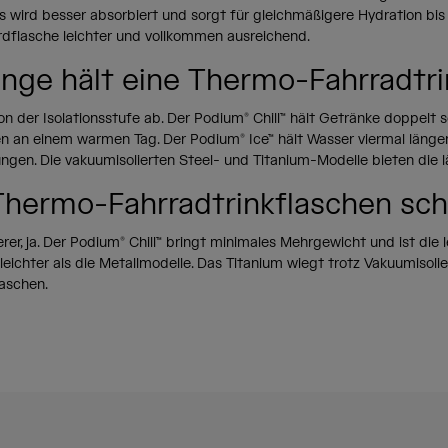
s wird besser absorbiert und sorgt für gleichmäßigere Hydration bis
rdflasche leichter und vollkommen ausreichend.
ange hält eine Thermo-Fahrradtri
n der Isolationsstufe ab. Der Podium® Chill™ hält Getränke doppelt s
n an einem warmen Tag. Der Podium® Ice™ hält Wasser viermal länge
gen. Die vakuumisolierten Steel- und Titanium-Modelle bieten die l
Thermo-Fahrradtrinkflaschen sch
er, ja. Der Podium® Chill™ bringt minimales Mehrgewicht und ist die 
eichter als die Metallmodelle. Das Titanium wiegt trotz Vakuumisoli
laschen.