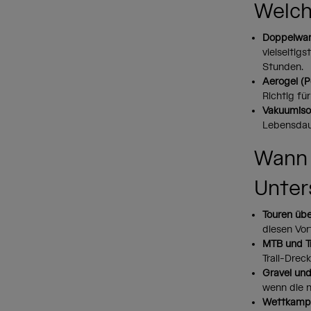
Welch
Doppelwand
vielseitig
Stunden.
Aerogel (P
Richtig fü
Vakuumisol
Lebensdaue
Wann 
Unter
Touren üb
diesen Vor
MTB und Tr
Trail-Drec
Gravel und
wenn die n
Wettkampf