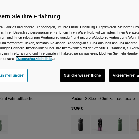
ern Sie Ihre Erfahrung
n Cookies und andere Technologien, um Ihre Online-Erfahrung zu optimieren. Sie helfen uns
rn, Ihren Besuch zu personalisieren (z. B. um Ihren Warenkorb voll zu halten, Ihnen Geräte z
ieren, und Ihnen relevantere Werbung zu senden) und unsere Website zu verbessern. Wenn S
 und fortfahren“ klicken, stimmen Sie diesen Technologien zu und erlauben uns und unseren
rdigen Partnern, Informationen über Ihre Interaktionen mit der Website zu sammeln, zu ve
n, um Ihre Erfahrung und Ihre digitalen Inhalte zu personalisieren. Möchten Sie mehr darübe
ch unsere
Datenschutzrichtlinie
an.
instellungen
Nur die wesentliche
Akzeptieren &
0ml Fahrradflasche
Podium® Steel 530ml Fahrradflasche
39,99 €
 type of Black.
uct swatch type of Moss Green.
Product swatch type of Black.
Product swatch type of
Product swatc
Prod