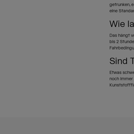
getrunken, e
eine Standa
Wie l
Das hängt vo
bis 2 Stunde
Fahrbedingun
Sind 
Etwas schwer
noch immer l
Kunststofff