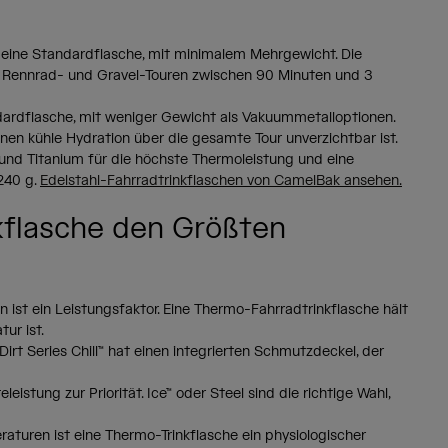
 eine Standardflasche, mit minimalem Mehrgewicht. Die
ür Rennrad- und Gravel-Touren zwischen 90 Minuten und 3
ndardflasche, mit weniger Gewicht als Vakuummetalloptionen.
nen kühle Hydration über die gesamte Tour unverzichtbar ist.
und Titanium für die höchste Thermoleistung und eine
 240 g.
Edelstahl-Fahrradtrinkflaschen von CamelBak ansehen.
flasche den Größten
n ist ein Leistungsfaktor. Eine Thermo-Fahrradtrinkflasche hält
ur ist.
Dirt Series Chill™ hat einen integrierten Schmutzdeckel, der
tung zur Priorität. Ice™ oder Steel sind die richtige Wahl,
raturen ist eine Thermo-Trinkflasche ein physiologischer