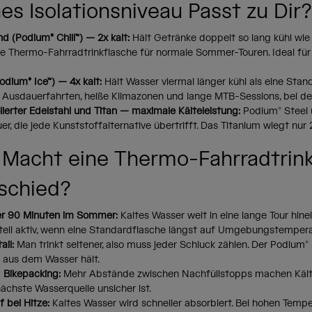
es Isolationsniveau Passt zu Dir?
 (Podium® Chill™) — 2x kalt:
Hält Getränke doppelt so lang kühl wie
ste Thermo-Fahrradtrinkflasche für normale Sommer-Touren. Ideal f
odium® Ice™) — 4x kalt:
Hält Wasser viermal länger kühl als eine Sta
r Ausdauerfahrten, heiße Klimazonen und lange MTB-Sessions, bei de
ierter Edelstahl und Titan — maximale Kälteleistung:
Podium® Steel 
r, die jede Kunststoffalternative übertrifft. Das Titanium wiegt nur
Macht eine Thermo-Fahrradtrink
schied?
er 90 Minuten im Sommer:
Kaltes Wasser weit in eine lange Tour hinei
teil aktiv, wenn eine Standardflasche längst auf Umgebungstemperat
ail:
Man trinkt seltener, also muss jeder Schluck zählen. Der Podium® 
k aus dem Wasser hält.
 Bikepacking:
Mehr Abstände zwischen Nachfüllstopps machen Kälteleis
ächste Wasserquelle unsicher ist.
 bei Hitze:
Kaltes Wasser wird schneller absorbiert. Bei hohen Tempe