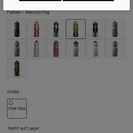
Farben -
Mercury Fog
ausgewählt
Größe
One Size
ausgewählt
Nicht auf Lager