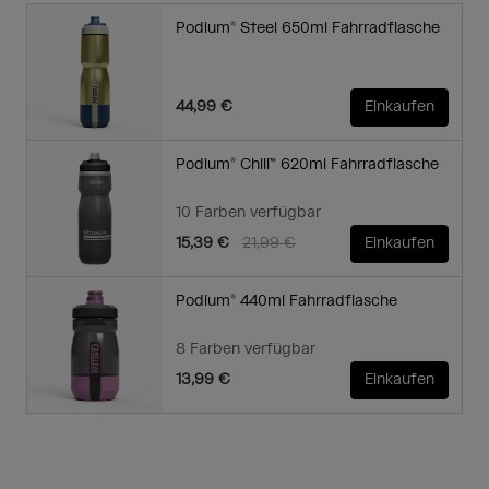
Podium® Steel 650ml Fahrradflasche
44,99 €
Einkaufen
Podium® Chill™ 620ml Fahrradflasche
10 Farben verfügbar
Price reduced from
to
15,39 €
21,99 €
Einkaufen
Podium® 440ml Fahrradflasche
8 Farben verfügbar
13,99 €
Einkaufen