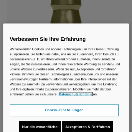
Reisen & Lifestyle
Unsere Partner
Becher & Travel Mugs
Gürtel & Hüfttaschen
Fahrradtaschen
Verbessern Sie Ihre Erfahrung
Wir verwenden Cookies und andere Technologien, um Ihre Online-Erfahrung
Trinkblasen
zu optimieren. Sie helfen uns dabei, uns an Sie zu erinnern, Ihren Besuch zu
personalisieren (z. B. um Ihren Warenkorb voll zu halten, Ihnen Geräte zu
zeigen, die Sie interessieren, und Ihnen relevantere Werbung zu senden) und
Zubehör
unsere Website zu verbessern. Wenn Sie auf „Akzeptieren und fortfahren“
klicken, stimmen Sie diesen Technologien zu und erlauben uns und unseren
Alle kaufen
vertrauenswürdigen Partnern, Informationen über Ihre Interaktionen mit der
Website zu sammeln, zu verwenden und weiterzugeben, um Ihre Erfahrung
und Ihre digitalen Inhalte zu personalisieren. Möchten Sie mehr darüber
Podium® Steel 530ml Fahrradflasche
erfahren? Sehen Sie sich unsere
Datenschutzrichtlinie
an.
Artikelnr.
38154-F41-OS
Cookie-Einstellungen
39,99 €
Nur die wesentliche
Akzeptieren & Fortfahren