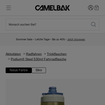
Anmelden
0
Wonach suchen Sie?
Radfahren
Blog
Highlights
Neuigkeiten
Sommer Sale – Letzte Tage - Bis zu 40% -
Jetzt shoppen
Topseller
Laufen
Über uns
Kinder Kollektion
Aktivitäten
Radfahren
Trinkflaschen
Podium® Steel 530ml Fahrradflasche
Wandern
Weg mit Wegwerfartikel
Trinkrucksäcke
Neue Farbe
Bike
Trinkwesten
Ski und Snowboard
Unsere Mission
Sport Trinkflaschen
Flaschen