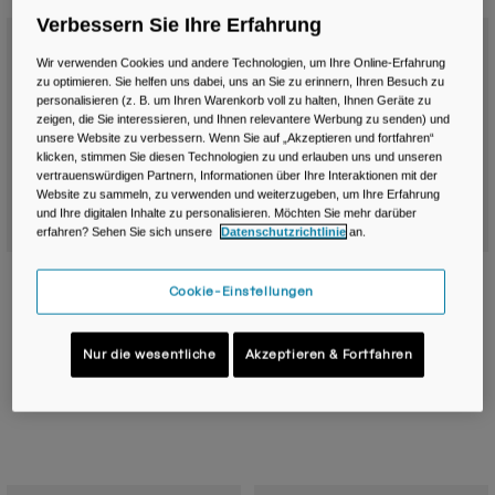
Reisen & Lifestyle
Unsere Partner
Verbessern Sie Ihre Erfahrung
Bestseller
Becher & Travel Mugs
Wir verwenden Cookies und andere Technologien, um Ihre Online-Erfahrung
zu optimieren. Sie helfen uns dabei, uns an Sie zu erinnern, Ihren Besuch zu
Gürtel & Hüfttaschen
personalisieren (z. B. um Ihren Warenkorb voll zu halten, Ihnen Geräte zu
zeigen, die Sie interessieren, und Ihnen relevantere Werbung zu senden) und
Fahrradtaschen
unsere Website zu verbessern. Wenn Sie auf „Akzeptieren und fortfahren“
klicken, stimmen Sie diesen Technologien zu und erlauben uns und unseren
vertrauenswürdigen Partnern, Informationen über Ihre Interaktionen mit der
Trinkblasen
Website zu sammeln, zu verwenden und weiterzugeben, um Ihre Erfahrung
und Ihre digitalen Inhalte zu personalisieren. Möchten Sie mehr darüber
erfahren? Sehen Sie sich unsere
Datenschutzrichtlinie
an.
Zubehör
Powderhound ™ 12L Skirucksack mit
Zoid™ Skirucksack mit Crux® 2L
Cookie-Einstellungen
Crux® 2L Trinkblase
Trinkblase
Alle kaufen
119,99 €
99,99 €
Nur die wesentliche
Akzeptieren & Fortfahren
Product swatch type of Black/White.
Product swatch type of Deep Blue.
Product swatch type of Grey/Orange.
Product swatch type of Scarlet Red.
Product swatch type of Black/W
Product swatch type of D
Product swatch typ
Product swatc