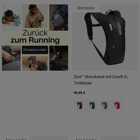
Bestseller
Zoid™ Skirucksack mit Crux® 2L
Trinkblase
99,99 €
Product swatch type of Black/W
Product swatch type of D
Product swatch typ
Product swatc