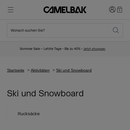
Anmelden
0
Wonach suchen Sie?
Radfahren
Blog
Highlights
Neuigkeiten
Sommer Sale – Letzte Tage - Bis zu 40% -
Jetzt shoppen
Topseller
Laufen
Über uns
Kinder Kollektion
Startseite
Aktivitäten
Ski und Snowboard
Wandern
Weg mit Wegwerfartikel
Trinkrucksäcke
Ski und Snowboard
Trinkwesten
Ski und Snowboard
Unsere Mission
Sport Trinkflaschen
Rucksäcke
Flaschen