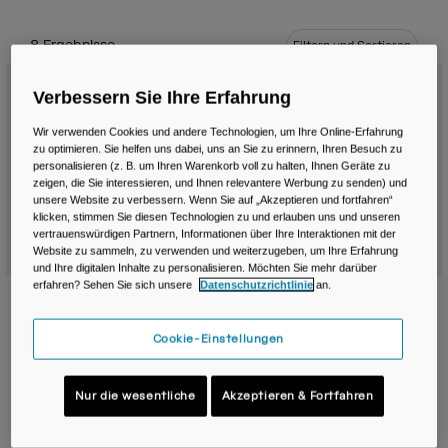
Reisen & Lifestyle
Unsere Partner
Becher & Travel Mugs
8 Ergebnisse
Filtern und Sortieren
Gürtel & Hüfttaschen
Verbessern Sie Ihre Erfahrung
Fahrradtaschen
Wir verwenden Cookies und andere Technologien, um Ihre Online-Erfahrung
zu optimieren. Sie helfen uns dabei, uns an Sie zu erinnern, Ihren Besuch zu
personalisieren (z. B. um Ihren Warenkorb voll zu halten, Ihnen Geräte zu
Trinkblasen
zeigen, die Sie interessieren, und Ihnen relevantere Werbung zu senden) und
unsere Website zu verbessern. Wenn Sie auf „Akzeptieren und fortfahren“
klicken, stimmen Sie diesen Technologien zu und erlauben uns und unseren
Zubehör
vertrauenswürdigen Partnern, Informationen über Ihre Interaktionen mit der
Website zu sammeln, zu verwenden und weiterzugeben, um Ihre Erfahrung
und Ihre digitalen Inhalte zu personalisieren. Möchten Sie mehr darüber
Alle kaufen
erfahren? Sehen Sie sich unsere
Datenschutzrichtlinie
an.
Powderhound ™ 12L Skirucksack mit
Bootlegger™ Skirucksack mit Crux®
Crux® 2L Trinkblase
1.5L Trinkblase
Cookie-Einstellungen
119,99 €
79,99 €
Product swatch type of Black/White.
Product swatch type of Deep Blue.
Product swatch type of Grey/Orange.
Product swatch type of Scarlet Red.
Nur die wesentliche
Akzeptieren & Fortfahren