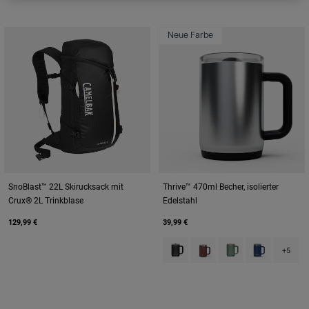
Neue Farbe
SnoBlast™ 22L Skirucksack mit
Thrive™ 470ml Becher, isolierter
Crux® 2L Trinkblase
Edelstahl
129,99 €
39,99 €
Product swatch type of Black.
Product swatch type of B
Product swatch typ
Product swatc
+5