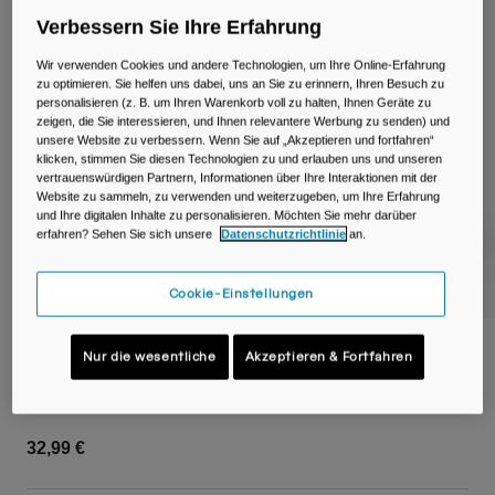
Reisen & Lifestyle
Unsere Partner
Verbessern Sie Ihre Erfahrung
Becher & Travel Mugs
Wir verwenden Cookies und andere Technologien, um Ihre Online-Erfahrung
zu optimieren. Sie helfen uns dabei, uns an Sie zu erinnern, Ihren Besuch zu
Gürtel & Hüfttaschen
personalisieren (z. B. um Ihren Warenkorb voll zu halten, Ihnen Geräte zu
zeigen, die Sie interessieren, und Ihnen relevantere Werbung zu senden) und
Fahrradtaschen
unsere Website zu verbessern. Wenn Sie auf „Akzeptieren und fortfahren“
klicken, stimmen Sie diesen Technologien zu und erlauben uns und unseren
vertrauenswürdigen Partnern, Informationen über Ihre Interaktionen mit der
Trinkblasen
Website zu sammeln, zu verwenden und weiterzugeben, um Ihre Erfahrung
und Ihre digitalen Inhalte zu personalisieren. Möchten Sie mehr darüber
erfahren? Sehen Sie sich unsere
Datenschutzrichtlinie
an.
Zubehör
Cookie-Einstellungen
Alle kaufen
Podium® Steel 350ml Fahrradflasche
Nur die wesentliche
Akzeptieren & Fortfahren
Artikelnr.
35158-D49-OS
32,99 €