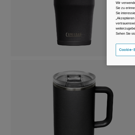
Wir verwende
Sie zu erinne
Sie interess
„Akzeptieren
vertrauenswü
weiterzugebe
Sehen Sie si
Cookie-E