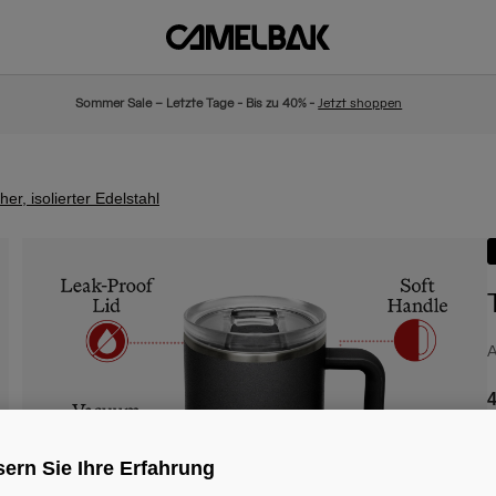
Sommer Sale – Letzte Tage - Bis zu 40% -
Jetzt shoppen
r, isolierter Edelstahl
A
4
ern Sie Ihre Erfahrung
F