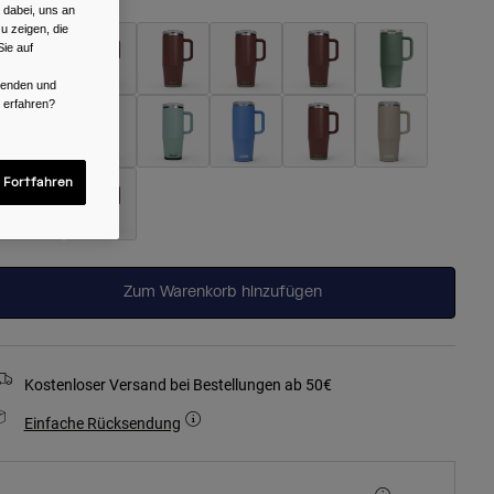
 dabei, uns an
u zeigen, die
ie auf
rwenden und
ausgewählt
r erfahren?
 Fortfahren
Zum Warenkorb hinzufügen
Kostenloser Versand bei Bestellungen ab 50€
Einfache Rücksendung