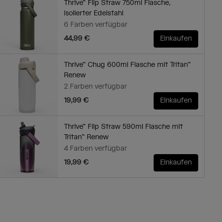
Thrive™ Flip Straw 750ml Flasche,
isolierter Edelstahl
6 Farben verfügbar
44,99 €
Einkaufen
Thrive™ Chug 600ml Flasche mit Tritan™
Renew
2 Farben verfügbar
19,99 €
Einkaufen
Thrive™ Flip Straw 590ml Flasche mit
Tritan™ Renew
4 Farben verfügbar
19,99 €
Einkaufen