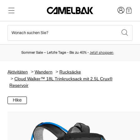
Anmelden
0
Wonach suchen Sie?
Radfahren
Blog
Highlights
Neuigkeiten
Sommer Sale – Letzte Tage - Bis zu 40% -
Jetzt shoppen
Topseller
Laufen
Über uns
Kinder Kollektion
Aktivitäten
Wandern
Rucksäcke
Cloud Walker™ 18L Trinkrucksack mit 2.5L Crux®
Reservoir
Wandern
Weg mit Wegwerfartikel
Trinkrucksäcke
Hike
Trinkwesten
Ski und Snowboard
Unsere Mission
Sport Trinkflaschen
Flaschen