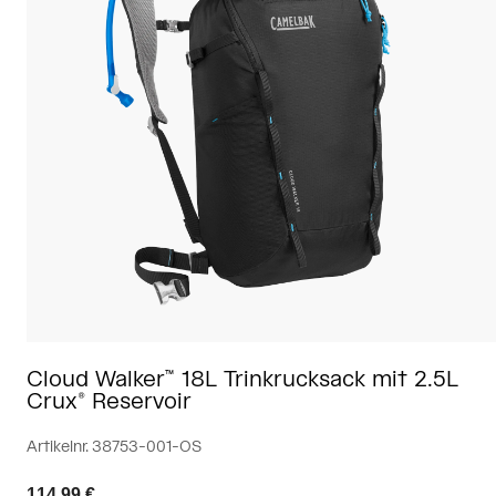
Reisen & Lifestyle
Unsere Partner
Becher & Travel Mugs
Gürtel & Hüfttaschen
Fahrradtaschen
Trinkblasen
Zubehör
Alle kaufen
Cloud Walker™ 18L Trinkrucksack mit 2.5L
Crux® Reservoir
Artikelnr.
38753-001-OS
114,99 €