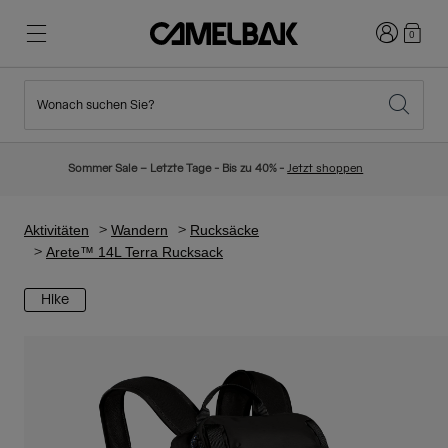
Anmelden
0
Wonach suchen Sie?
Radfahren
Blog
Highlights
Neuigkeiten
Sommer Sale – Letzte Tage - Bis zu 40% -
Jetzt shoppen
Topseller
Laufen
Über uns
Kinder Kollektion
Aktivitäten
Wandern
Rucksäcke
Arete™ 14L Terra Rucksack
Wandern
Weg mit Wegwerfartikel
Trinkrucksäcke
Hike
Trinkwesten
Ski und Snowboard
Unsere Mission
Sport Trinkflaschen
Flaschen