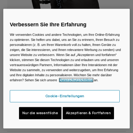
Reisen & Lifestyle
Unsere Partner
Becher & Travel Mugs
Gürtel & Hüfttaschen
Verbessern Sie Ihre Erfahrung
Wir verwenden Cookies und andere Technologien, um Ihre Online-Erfahrung
Fahrradtaschen
zu optimieren. Sie helfen uns dabei, uns an Sie zu erinnern, Ihren Besuch zu
personalisieren (z. B. um Ihren Warenkorb voll zu halten, Ihnen Geräte zu
zeigen, die Sie interessieren, und Ihnen relevantere Werbung zu senden) und
Trinkblasen
unsere Website zu verbessern. Wenn Sie auf „Akzeptieren und fortfahren“
klicken, stimmen Sie diesen Technologien zu und erlauben uns und unseren
vertrauenswürdigen Partnern, Informationen über Ihre Interaktionen mit der
Zubehör
Website zu sammeln, zu verwenden und weiterzugeben, um Ihre Erfahrung
und Ihre digitalen Inhalte zu personalisieren. Möchten Sie mehr darüber
Alle kaufen
erfahren? Sehen Sie sich unsere
Datenschutzrichtlinie
an.
Arete™ 14L Terra Rucksack
Cookie-Einstellungen
Artikelnr.
38761-001-OS
Nur die wesentliche
Akzeptieren & Fortfahren
54,99 €