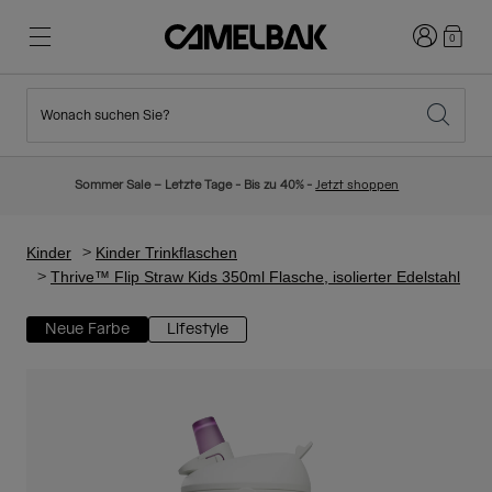
Anmelden
0
Wonach suchen Sie?
Radfahren
Blog
Highlights
Neuigkeiten
Sommer Sale – Letzte Tage - Bis zu 40% -
Jetzt shoppen
Topseller
Laufen
Über uns
Kinder Kollektion
Kinder
Kinder Trinkflaschen
Thrive™ Flip Straw Kids 350ml Flasche, isolierter Edelstahl
Wandern
Weg mit Wegwerfartikel
Trinkrucksäcke
Neue Farbe
Lifestyle
Trinkwesten
Ski und Snowboard
Unsere Mission
Sport Trinkflaschen
Flaschen