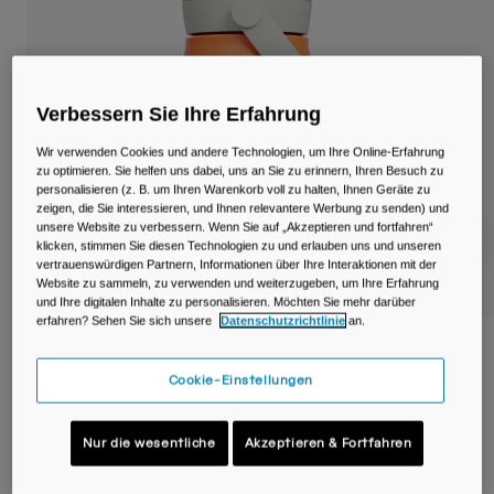
Reisen & Lifestyle
Unsere Partner
Becher & Travel Mugs
Gürtel & Hüfttaschen
Verbessern Sie Ihre Erfahrung
Fahrradtaschen
Wir verwenden Cookies und andere Technologien, um Ihre Online-Erfahrung
zu optimieren. Sie helfen uns dabei, uns an Sie zu erinnern, Ihren Besuch zu
personalisieren (z. B. um Ihren Warenkorb voll zu halten, Ihnen Geräte zu
Trinkblasen
zeigen, die Sie interessieren, und Ihnen relevantere Werbung zu senden) und
unsere Website zu verbessern. Wenn Sie auf „Akzeptieren und fortfahren“
Zubehör
klicken, stimmen Sie diesen Technologien zu und erlauben uns und unseren
vertrauenswürdigen Partnern, Informationen über Ihre Interaktionen mit der
Website zu sammeln, zu verwenden und weiterzugeben, um Ihre Erfahrung
Alle kaufen
und Ihre digitalen Inhalte zu personalisieren. Möchten Sie mehr darüber
erfahren? Sehen Sie sich unsere
Datenschutzrichtlinie
an.
Thrive™ Flip Straw Kids 350ml Flasche,
isolierter Edelstahl
Cookie-Einstellungen
Artikelnr.
38170-C93-OS
Nur die wesentliche
Akzeptieren & Fortfahren
34,00 €