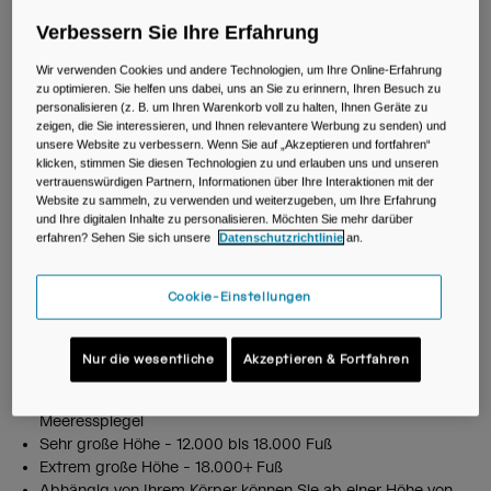
einfach nur bla oder sogar richtig schlecht fühlt. Und wir
möchten auf jeden Fall, dass du dich da draußen wohlfühlst!
Verbessern Sie Ihre Erfahrung
Holen Sie sich also die Fakten über Dehydrierung in großen
Wir verwenden Cookies und andere Technologien, um Ihre Online-Erfahrung
Höhen sowie Tipps, wie Sie sie in Schach halten können,
zu optimieren. Sie helfen uns dabei, uns an Sie zu erinnern, Ihren Besuch zu
damit Sie den ganzen Tag shredden können.
personalisieren (z. B. um Ihren Warenkorb voll zu halten, Ihnen Geräte zu
zeigen, die Sie interessieren, und Ihnen relevantere Werbung zu senden) und
Beschleunigt die Höhe die
unsere Website zu verbessern. Wenn Sie auf „Akzeptieren und fortfahren“
klicken, stimmen Sie diesen Technologien zu und erlauben uns und unseren
Dehydrierung?
vertrauenswürdigen Partnern, Informationen über Ihre Interaktionen mit der
Website zu sammeln, zu verwenden und weiterzugeben, um Ihre Erfahrung
und Ihre digitalen Inhalte zu personalisieren. Möchten Sie mehr darüber
Es ist ziemlich bekannt, dass Dehydrierung eine der
erfahren? Sehen Sie sich unsere
Datenschutzrichtlinie
an.
möglichen Auswirkungen der Höhenlage ist. Wenn Sie sich
fragen, was als "hohe" Höhe gilt: Die Benchmarks variieren je
Cookie-Einstellungen
nach Quelle, aber Sie können die folgenden Referenzpunkte
verwenden:
Nur die wesentliche
Akzeptieren & Fortfahren
Große Höhe - 8.000 bis 12.000 Fuß über dem
Meeresspiegel
Sehr große Höhe - 12.000 bis 18.000 Fuß
Extrem große Höhe - 18.000+ Fuß
Abhängig von Ihrem Körper können Sie ab einer Höhe von