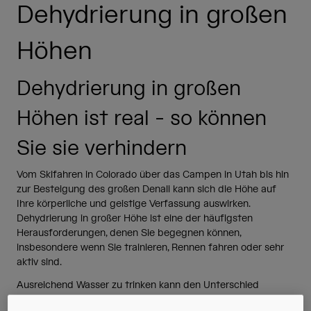
Reisen & Lifestyle
Unsere Partner
Dehydrierung in großen
Becher & Travel Mugs
Höhen
Gürtel & Hüfttaschen
Dehydrierung in großen
Fahrradtaschen
Höhen ist real - so können
Trinkblasen
Sie sie verhindern
Zubehör
Vom Skifahren in Colorado über das Campen in Utah bis hin
Alle kaufen
zur Besteigung des großen Denali kann sich die Höhe auf
Ihre körperliche und geistige Verfassung auswirken.
Dehydrierung in großer Höhe ist eine der häufigsten
Herausforderungen, denen Sie begegnen können,
insbesondere wenn Sie trainieren, Rennen fahren oder sehr
aktiv sind.
Ausreichend Wasser zu trinken kann den Unterschied
ausmachen, ob man sich am Berg gut fühlt oder sich