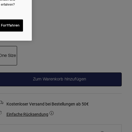
r erfahren?
 Fortfahren
ausgewählt
röße
One Size
ausgewählt
Zum Warenkorb hinzufügen
Kostenloser Versand bei Bestellungen ab 50€
Einfache Rücksendung