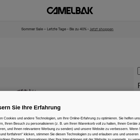
Sommer Sale – Letzte Tage - Bis zu 40% -
Jetzt shoppen
A
ern Sie Ihre Erfahrung
1
n Cookies und andere Technologien, um Ihre Online-Erfahrung zu optimieren. Sie helfen uns
rn, Ihren Besuch zu personalisieren (z. B. um Ihren Warenkorb voll zu halten, Ihnen Geräte z
ieren, und Ihnen relevantere Werbung zu senden) und unsere Website zu verbessern. Wenn S
 und fortfahren“ klicken, stimmen Sie diesen Technologien zu und erlauben uns und unseren
F
rdigen Partnern, Informationen über Ihre Interaktionen mit der Website zu sammeln, zu ve