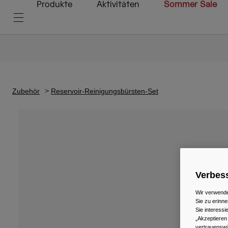
Produkte
Aktivitäten
Sommer Sale
Zubehör
Reservoir-Reinigungsbürsten-Set
Verbess
Wir verwende
Sie zu erinne
Sie interess
„Akzeptieren
vertrauenswü