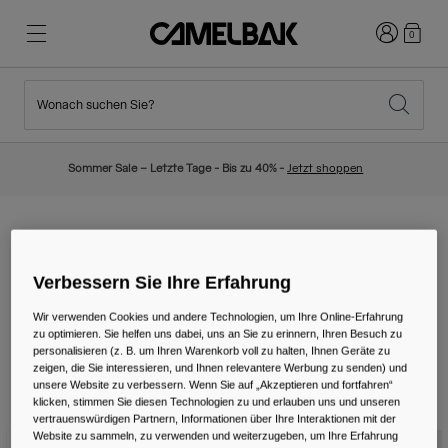
Anmelden
0
Wonach suchen Sie?
Radfahren
Blog
Highlights
Neuigkeiten
Sommer Sale – Letzte Tage - Bis zu 40% -
Jetzt shoppen
Topseller
Laufen
Über uns
Kinder Kollektion
Camping Trinkgläser
Verbessern Sie Ihre Erfahrung
Wandern
Weg mit Wegwerfartikel
Trinkrucksäcke
Wir verwenden Cookies und andere Technologien, um Ihre Online-Erfahrung
Trinkwesten
zu optimieren. Sie helfen uns dabei, uns an Sie zu erinnern, Ihren Besuch zu
personalisieren (z. B. um Ihren Warenkorb voll zu halten, Ihnen Geräte zu
Ski und Snowboard
Unsere Mission
zeigen, die Sie interessieren, und Ihnen relevantere Werbung zu senden) und
Sport Trinkflaschen
unsere Website zu verbessern. Wenn Sie auf „Akzeptieren und fortfahren“
klicken, stimmen Sie diesen Technologien zu und erlauben uns und unseren
2 Ergebnisse
Filtern und Sortieren
vertrauenswürdigen Partnern, Informationen über Ihre Interaktionen mit der
Flaschen
Website zu sammeln, zu verwenden und weiterzugeben, um Ihre Erfahrung
Neue Farbe
Neue Farbe