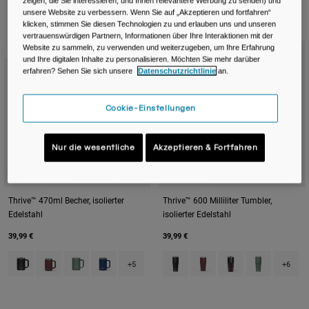
Reisen & Lifestyle
Unsere Partner
zeigen, die Sie interessieren, und Ihnen relevantere Werbung zu senden) und
unsere Website zu verbessern. Wenn Sie auf „Akzeptieren und fortfahren“
Becher & Travel Mugs
klicken, stimmen Sie diesen Technologien zu und erlauben uns und unseren
4 Ergebnisse
Filtern und Sortieren
vertrauenswürdigen Partnern, Informationen über Ihre Interaktionen mit der
Website zu sammeln, zu verwenden und weiterzugeben, um Ihre Erfahrung
Neue Farbe
Neue Farbe
Gürtel & Hüfttaschen
und Ihre digitalen Inhalte zu personalisieren. Möchten Sie mehr darüber
erfahren? Sehen Sie sich unsere
Datenschutzrichtlinie
an.
Fahrradtaschen
Cookie-Einstellungen
Trinkblasen
Nur die wesentliche
Akzeptieren & Fortfahren
Zubehör
Alle kaufen
Thrive™ 470ml Becher, isolierter
Thrive™ 600 Milliliter Tumbler,
Edelstahl
isolierter Edelstahl
39,99 €
39,99 €
Product swatch type of Black.
Product swatch type of Burnt Umber.
Product swatch type of Moss Green.
Product swatch type of Navy.
Product swatch type of Black.
Product swatch type of B
Product swatch typ
Product swatc
+5
+6