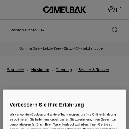
Anmelden
0
Wonach suchen Sie?
Radfahren
Blog
Highlights
Neuigkeiten
Sommer Sale – Letzte Tage - Bis zu 40% -
Jetzt shoppen
Topseller
Laufen
Über uns
Kinder Kollektion
Startseite
Aktivitäten
Camping
Becher & Tassen
Wandern
Weg mit Wegwerfartikel
Trinkrucksäcke
Camping-Becher &
Trinkwesten
Trinkbecher
Verbessern Sie Ihre Erfahrung
Ski und Snowboard
Unsere Mission
Sport Trinkflaschen
Wir verwenden Cookies und andere Technologien, um Ihre Online-Erfahrung
zu optimieren. Sie helfen uns dabei, uns an Sie zu erinnern, Ihren Besuch zu
Flaschen
personalisieren (z. B. um Ihren Warenkorb voll zu halten, Ihnen Geräte zu