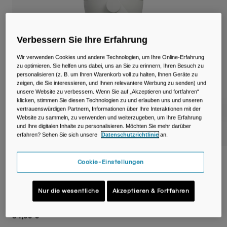
Reisen & Lifestyle
Unsere Partner
Becher & Travel Mugs
Verbessern Sie Ihre Erfahrung
Gürtel & Hüfttaschen
Wir verwenden Cookies und andere Technologien, um Ihre Online-Erfahrung
Fahrradtaschen
zu optimieren. Sie helfen uns dabei, uns an Sie zu erinnern, Ihren Besuch zu
personalisieren (z. B. um Ihren Warenkorb voll zu halten, Ihnen Geräte zu
zeigen, die Sie interessieren, und Ihnen relevantere Werbung zu senden) und
Trinkblasen
unsere Website zu verbessern. Wenn Sie auf „Akzeptieren und fortfahren“
klicken, stimmen Sie diesen Technologien zu und erlauben uns und unseren
vertrauenswürdigen Partnern, Informationen über Ihre Interaktionen mit der
Zubehör
Website zu sammeln, zu verwenden und weiterzugeben, um Ihre Erfahrung
und Ihre digitalen Inhalte zu personalisieren. Möchten Sie mehr darüber
erfahren? Sehen Sie sich unsere
Datenschutzrichtlinie
an.
Alle kaufen
Thrive™ Flip Straw Kids 350ml Flasche,
Cookie-Einstellungen
isolierter Edelstahl
Nur die wesentliche
Akzeptieren & Fortfahren
Artikelnr.
38170-D32-OS
34,99 €