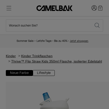
Anmelden
0
Wonach suchen Sie?
Radfahren
Blog
Highlights
Neuigkeiten
Sommer Sale – Letzte Tage - Bis zu 40% -
Jetzt shoppen
Topseller
Laufen
Über uns
Kinder Kollektion
Kinder
Kinder Trinkflaschen
Thrive™ Flip Straw Kids 350ml Flasche, isolierter Edelstahl
Wandern
Weg mit Wegwerfartikel
Trinkrucksäcke
Neue Farbe
Lifestyle
Trinkwesten
Ski und Snowboard
Unsere Mission
Sport Trinkflaschen
Flaschen