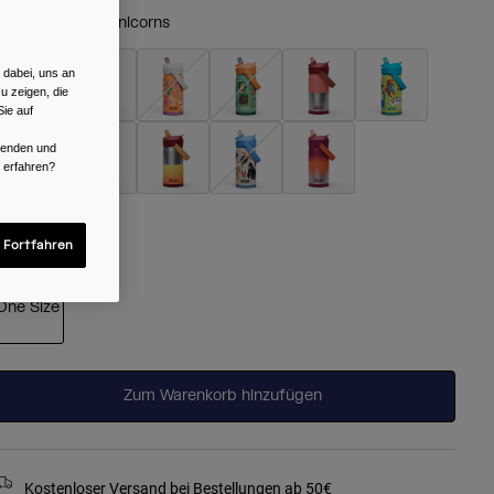
arben -
Magic Unicorns
 dabei, uns an
u zeigen, die
ie auf
rwenden und
r erfahren?
ausgewählt
röße
 Fortfahren
One Size
ausgewählt
Zum Warenkorb hinzufügen
Kostenloser Versand bei Bestellungen ab 50€