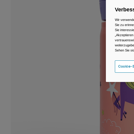
Verbess
Wir verwende
Sie zu erinne
Sie interess
„Akzeptieren
vertrauenswü
weiterzugebe
Sehen Sie si
Cookie-E