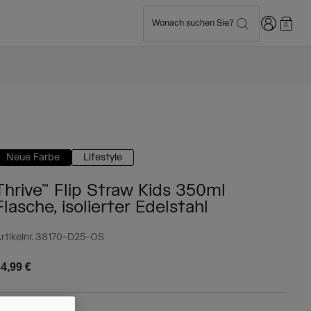
Anmelden
Wonach suchen Sie?
0
Neue Farbe
Lifestyle
Thrive™ Flip Straw Kids 350ml
Flasche, isolierter Edelstahl
rtikelnr.
38170-D25-OS
4,99 €