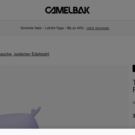
Sommer Sale – Letzte Tage - Bis zu 40% -
Jetzt shoppen
sche, isolierter Edelstahl
A
3