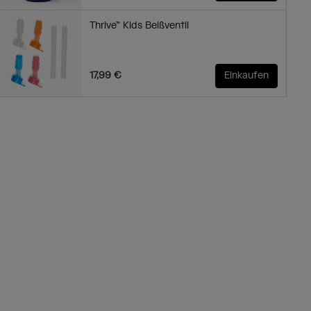
Thrive™ Kids Beißventil
17,99 €
Einkaufen