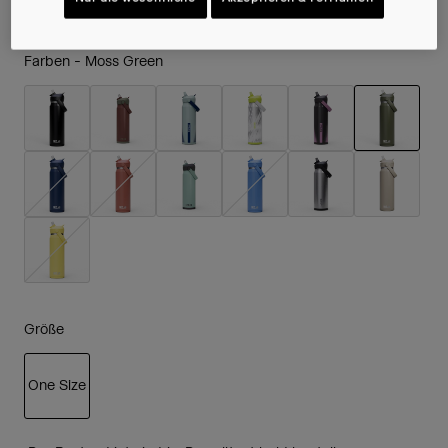
Farben -
Moss Green
ausgewäh
Größe
One Size
ausgewählt