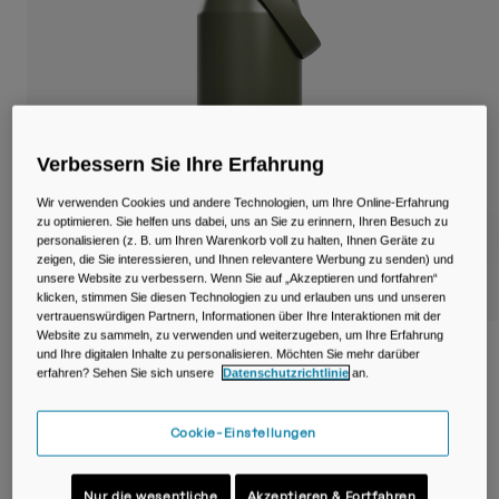
Reisen & Lifestyle
Unsere Partner
Becher & Travel Mugs
Gürtel & Hüfttaschen
Fahrradtaschen
Verbessern Sie Ihre Erfahrung
Trinkblasen
Wir verwenden Cookies und andere Technologien, um Ihre Online-Erfahrung
zu optimieren. Sie helfen uns dabei, uns an Sie zu erinnern, Ihren Besuch zu
personalisieren (z. B. um Ihren Warenkorb voll zu halten, Ihnen Geräte zu
Zubehör
zeigen, die Sie interessieren, und Ihnen relevantere Werbung zu senden) und
unsere Website zu verbessern. Wenn Sie auf „Akzeptieren und fortfahren“
klicken, stimmen Sie diesen Technologien zu und erlauben uns und unseren
Alle kaufen
vertrauenswürdigen Partnern, Informationen über Ihre Interaktionen mit der
Website zu sammeln, zu verwenden und weiterzugeben, um Ihre Erfahrung
Thrive™ Flip Straw 750ml Flasche,
und Ihre digitalen Inhalte zu personalisieren. Möchten Sie mehr darüber
erfahren? Sehen Sie sich unsere
Datenschutzrichtlinie
an.
isolierter Edelstahl
Artikelnr.
38300-406-OS
Cookie-Einstellungen
44,99 €
Nur die wesentliche
Akzeptieren & Fortfahren