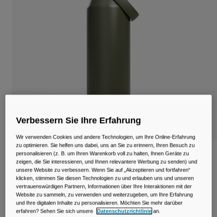
Reisen & Lifestyle
Unsere Partner
Becher & Travel Mugs
Gürtel & Hüfttaschen
Fahrradtaschen
Trinkblasen
Zubehör
Verbessern Sie Ihre Erfahrung
Alle kaufen
Wir verwenden Cookies und andere Technologien, um Ihre Online-Erfahrung
zu optimieren. Sie helfen uns dabei, uns an Sie zu erinnern, Ihren Besuch zu
Thrive™ Chug 950ml Flasche, isolierter
personalisieren (z. B. um Ihren Warenkorb voll zu halten, Ihnen Geräte zu
zeigen, die Sie interessieren, und Ihnen relevantere Werbung zu senden) und
Edelstahl
unsere Website zu verbessern. Wenn Sie auf „Akzeptieren und fortfahren“
klicken, stimmen Sie diesen Technologien zu und erlauben uns und unseren
Artikelnr.
38264-406-OS
vertrauenswürdigen Partnern, Informationen über Ihre Interaktionen mit der
Website zu sammeln, zu verwenden und weiterzugeben, um Ihre Erfahrung
und Ihre digitalen Inhalte zu personalisieren. Möchten Sie mehr darüber
Price reduced from
to
49,99 €
34,99 €
30% OFF
erfahren? Sehen Sie sich unsere
Datenschutzrichtlinie
an.