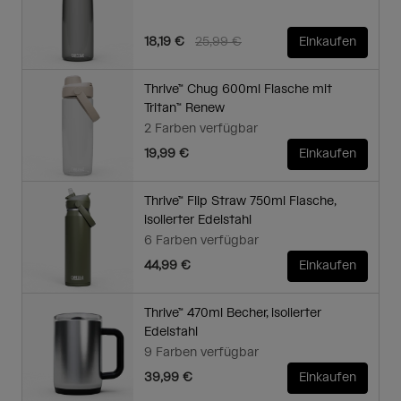
Price reduced from
to
18,19 €
25,99 €
Einkaufen
Thrive™ Chug 600ml Flasche mit
Tritan™ Renew
2 Farben verfügbar
19,99 €
Einkaufen
Thrive™ Flip Straw 750ml Flasche,
isolierter Edelstahl
6 Farben verfügbar
44,99 €
Einkaufen
Thrive™ 470ml Becher, isolierter
Edelstahl
9 Farben verfügbar
39,99 €
Einkaufen