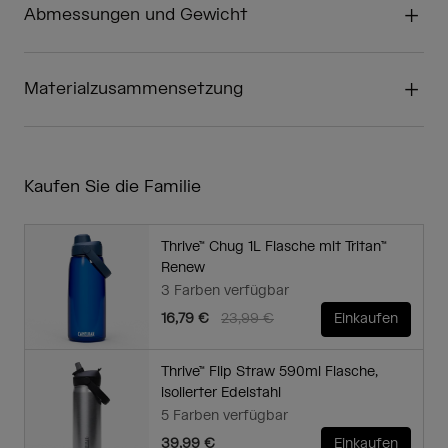
Abmessungen und Gewicht
Materialzusammensetzung
Kaufen Sie die Familie
Thrive™ Chug 1L Flasche mit Tritan™
Renew
3 Farben verfügbar
Price reduced from
to
16,79 €
23,99 €
Einkaufen
Thrive™ Flip Straw 590ml Flasche,
isolierter Edelstahl
5 Farben verfügbar
39,99 €
Einkaufen