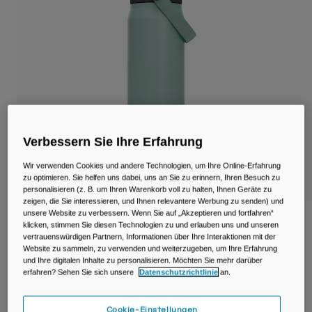
Reisen & Lifestyle
Unsere Partner
Becher & Travel Mugs
Gürtel & Hüfttaschen
Fahrradtaschen
Trinkblasen
Verbessern Sie Ihre Erfahrung
Zubehör
Wir verwenden Cookies und andere Technologien, um Ihre Online-Erfahrung
zu optimieren. Sie helfen uns dabei, uns an Sie zu erinnern, Ihren Besuch zu
Alle kaufen
personalisieren (z. B. um Ihren Warenkorb voll zu halten, Ihnen Geräte zu
zeigen, die Sie interessieren, und Ihnen relevantere Werbung zu senden) und
unsere Website zu verbessern. Wenn Sie auf „Akzeptieren und fortfahren“
Thrive™ Chug 750ml Flasche, isolierter
klicken, stimmen Sie diesen Technologien zu und erlauben uns und unseren
Edelstahl
vertrauenswürdigen Partnern, Informationen über Ihre Interaktionen mit der
Website zu sammeln, zu verwenden und weiterzugeben, um Ihre Erfahrung
und Ihre digitalen Inhalte zu personalisieren. Möchten Sie mehr darüber
Artikelnr.
38259-E18-OS
erfahren? Sehen Sie sich unsere
Datenschutzrichtlinie
an.
44,99 €
Cookie-Einstellungen