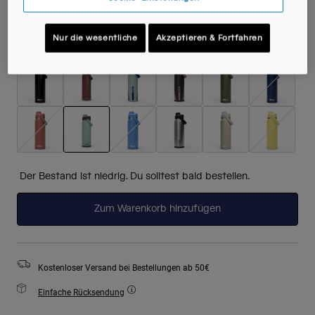
Nur die wesentliche
Akzeptieren & Fortfahren
Farben -
Silver Mist
ausgewählt
Der Bestand ist niedrig. Du solltest bald bestellen.
Zum Warenkorb hinzufügen
Kostenloser Versand bei Bestellungen ab 50€
Einfache Rücksendung