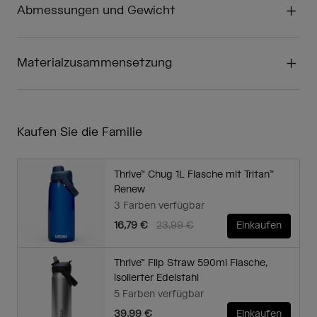
Abmessungen und Gewicht
Materialzusammensetzung
Kaufen Sie die Familie
Thrive™ Chug 1L Flasche mit Tritan™
Renew
3 Farben verfügbar
Price reduced from
to
16,79 €
23,99 €
Einkaufen
Thrive™ Flip Straw 590ml Flasche,
isolierter Edelstahl
5 Farben verfügbar
39,99 €
Einkaufen