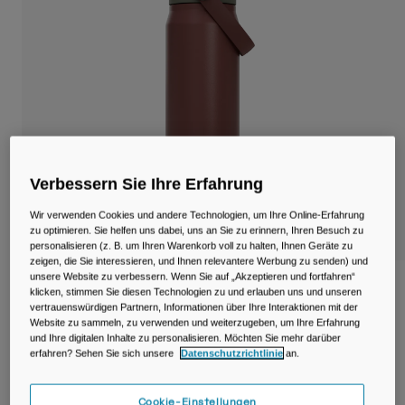
Reisen & Lifestyle
Unsere Partner
Becher & Travel Mugs
Gürtel & Hüfttaschen
Fahrradtaschen
Trinkblasen
Verbessern Sie Ihre Erfahrung
Zubehör
Wir verwenden Cookies und andere Technologien, um Ihre Online-Erfahrung
zu optimieren. Sie helfen uns dabei, uns an Sie zu erinnern, Ihren Besuch zu
Alle kaufen
personalisieren (z. B. um Ihren Warenkorb voll zu halten, Ihnen Geräte zu
zeigen, die Sie interessieren, und Ihnen relevantere Werbung zu senden) und
unsere Website zu verbessern. Wenn Sie auf „Akzeptieren und fortfahren“
Thrive™ Chug 750ml Flasche, isolierter
klicken, stimmen Sie diesen Technologien zu und erlauben uns und unseren
Edelstahl
vertrauenswürdigen Partnern, Informationen über Ihre Interaktionen mit der
Website zu sammeln, zu verwenden und weiterzugeben, um Ihre Erfahrung
und Ihre digitalen Inhalte zu personalisieren. Möchten Sie mehr darüber
Artikelnr.
38259-E17-OS
erfahren? Sehen Sie sich unsere
Datenschutzrichtlinie
an.
44,99 €
Cookie-Einstellungen