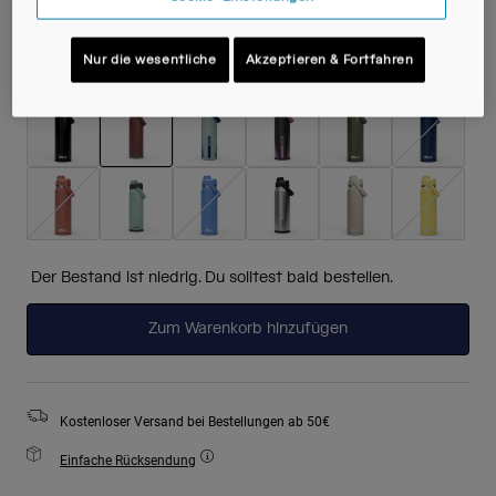
Nur die wesentliche
Akzeptieren & Fortfahren
Farben -
Burnt Umber
ausgewählt
Der Bestand ist niedrig. Du solltest bald bestellen.
Zum Warenkorb hinzufügen
Kostenloser Versand bei Bestellungen ab 50€
Einfache Rücksendung