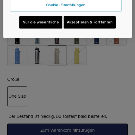
Cookie-Einstellungen
Farben -
Stone
Nur die wesentliche
Akzeptieren & Fortfahren
ausgewählt
Größe
One Size
ausgewählt
Der Bestand ist niedrig. Du solltest bald bestellen.
Zum Warenkorb hinzufügen