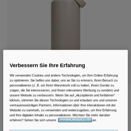
Reisen & Lifestyle
Unsere Partner
Becher & Travel Mugs
Gürtel & Hüfttaschen
Fahrradtaschen
Trinkblasen
Verbessern Sie Ihre Erfahrung
Zubehör
Wir verwenden Cookies und andere Technologien, um Ihre Online-Erfahrung
Alle kaufen
zu optimieren. Sie helfen uns dabei, uns an Sie zu erinnern, Ihren Besuch zu
personalisieren (z. B. um Ihren Warenkorb voll zu halten, Ihnen Geräte zu
zeigen, die Sie interessieren, und Ihnen relevantere Werbung zu senden) und
Thrive™ Chug 1,2 L Flasche, isolierter
unsere Website zu verbessern. Wenn Sie auf „Akzeptieren und fortfahren“
Edelstahl
klicken, stimmen Sie diesen Technologien zu und erlauben uns und unseren
vertrauenswürdigen Partnern, Informationen über Ihre Interaktionen mit der
Website zu sammeln, zu verwenden und weiterzugeben, um Ihre Erfahrung
Artikelnr.
38270-224-OS
und Ihre digitalen Inhalte zu personalisieren. Möchten Sie mehr darüber
erfahren? Sehen Sie sich unsere
Datenschutzrichtlinie
an.
54,99 €