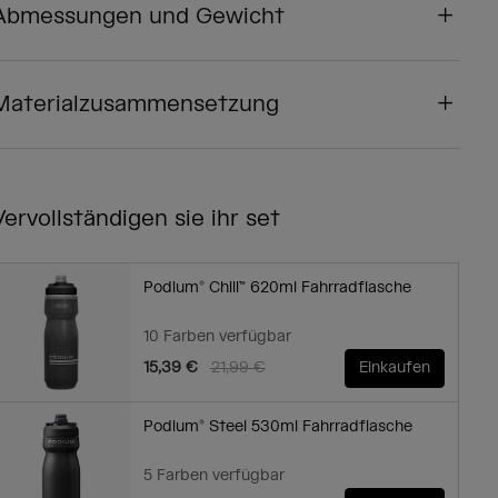
Abmessungen und Gewicht
Materialzusammensetzung
Vervollständigen sie ihr set
Podium® Chill™ 620ml Fahrradflasche
10 Farben verfügbar
Price reduced from
to
15,39 €
21,99 €
Einkaufen
Podium® Steel 530ml Fahrradflasche
5 Farben verfügbar