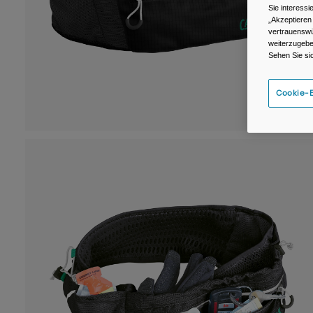
Sie interess
„Akzeptieren
vertrauenswü
weiterzugebe
Sehen Sie si
Cookie-E