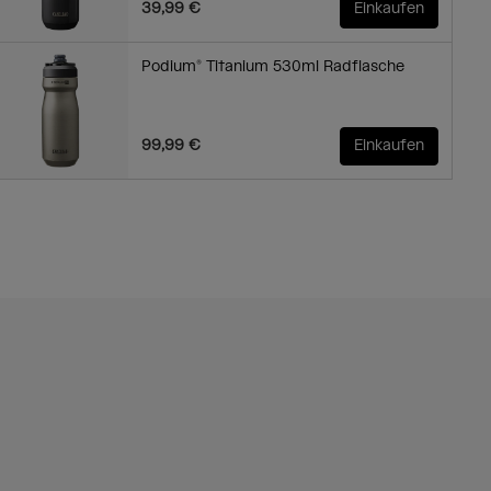
39,99 €
Einkaufen
Podium® Titanium 530ml Radflasche
99,99 €
Einkaufen