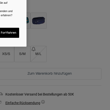
ie auf
arben -
Black
rwenden und
r erfahren?
ausgewählt
 Fortfahren
röße
XS/S
S/M
M/L
Zum Warenkorb hinzufügen
Kostenloser Versand bei Bestellungen ab 50€
Einfache Rücksendung