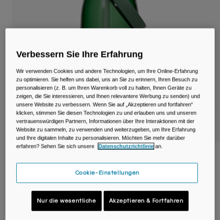
Reisen & Lifestyle
Unsere Partner
Becher & Travel Mugs
Gürtel & Hüfttaschen
Verbessern Sie Ihre Erfahrung
Fahrradtaschen
Wir verwenden Cookies und andere Technologien, um Ihre Online-Erfahrung
zu optimieren. Sie helfen uns dabei, uns an Sie zu erinnern, Ihren Besuch zu
Trinkblasen
personalisieren (z. B. um Ihren Warenkorb voll zu halten, Ihnen Geräte zu
zeigen, die Sie interessieren, und Ihnen relevantere Werbung zu senden) und
unsere Website zu verbessern. Wenn Sie auf „Akzeptieren und fortfahren“
Zubehör
klicken, stimmen Sie diesen Technologien zu und erlauben uns und unseren
vertrauenswürdigen Partnern, Informationen über Ihre Interaktionen mit der
Website zu sammeln, zu verwenden und weiterzugeben, um Ihre Erfahrung
Alle kaufen
und Ihre digitalen Inhalte zu personalisieren. Möchten Sie mehr darüber
erfahren? Sehen Sie sich unsere
Datenschutzrichtlinie
an.
Thrive™ Flip Straw 950ml Flasche mit
Tritan™ Renew
Cookie-Einstellungen
Artikelnr.
38668-030-OS
Nur die wesentliche
Akzeptieren & Fortfahren
Price reduced from
to
24,99 €
14,99 €
40% OFF