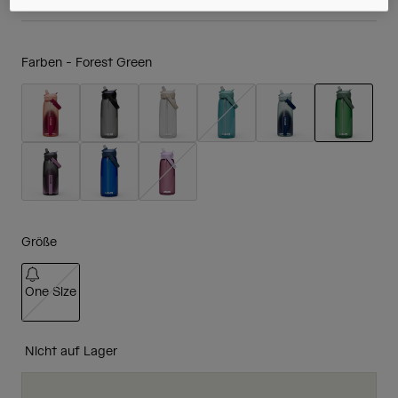
Farben -
Forest Green
ausgewäh
Größe
One Size
ausgewählt
Nicht auf Lager