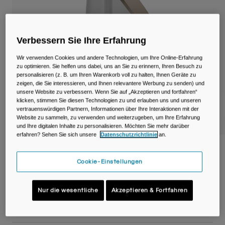
Reisen & Lifestyle
Unsere Partner
Becher & Travel Mugs
Gürtel & Hüfttaschen
Verbessern Sie Ihre Erfahrung
Wir verwenden Cookies und andere Technologien, um Ihre Online-Erfahrung
Fahrradtaschen
zu optimieren. Sie helfen uns dabei, uns an Sie zu erinnern, Ihren Besuch zu
personalisieren (z. B. um Ihren Warenkorb voll zu halten, Ihnen Geräte zu
zeigen, die Sie interessieren, und Ihnen relevantere Werbung zu senden) und
Trinkblasen
unsere Website zu verbessern. Wenn Sie auf „Akzeptieren und fortfahren“
klicken, stimmen Sie diesen Technologien zu und erlauben uns und unseren
vertrauenswürdigen Partnern, Informationen über Ihre Interaktionen mit der
Zubehör
Website zu sammeln, zu verwenden und weiterzugeben, um Ihre Erfahrung
und Ihre digitalen Inhalte zu personalisieren. Möchten Sie mehr darüber
erfahren? Sehen Sie sich unsere
Datenschutzrichtlinie
an.
Alle kaufen
Thrive™ Flip Straw 740ml Flasche mit
Tritan™ Renew
Cookie-Einstellungen
Artikelnr.
38669-012-OS
Nur die wesentliche
Akzeptieren & Fortfahren
22,99 €