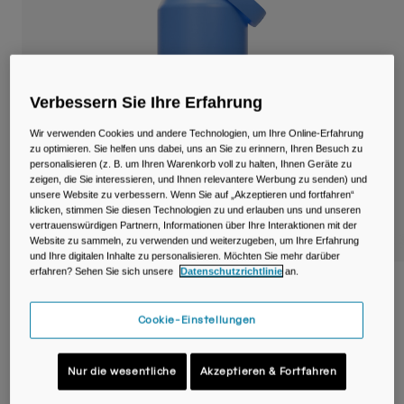
Reisen & Lifestyle
Unsere Partner
Becher & Travel Mugs
Gürtel & Hüfttaschen
Verbessern Sie Ihre Erfahrung
Fahrradtaschen
Wir verwenden Cookies und andere Technologien, um Ihre Online-Erfahrung
zu optimieren. Sie helfen uns dabei, uns an Sie zu erinnern, Ihren Besuch zu
Trinkblasen
personalisieren (z. B. um Ihren Warenkorb voll zu halten, Ihnen Geräte zu
zeigen, die Sie interessieren, und Ihnen relevantere Werbung zu senden) und
unsere Website zu verbessern. Wenn Sie auf „Akzeptieren und fortfahren“
Zubehör
klicken, stimmen Sie diesen Technologien zu und erlauben uns und unseren
vertrauenswürdigen Partnern, Informationen über Ihre Interaktionen mit der
Website zu sammeln, zu verwenden und weiterzugeben, um Ihre Erfahrung
Alle kaufen
und Ihre digitalen Inhalte zu personalisieren. Möchten Sie mehr darüber
erfahren? Sehen Sie sich unsere
Datenschutzrichtlinie
an.
Thrive™ Flip Straw 1,2 L Flasche, isolierter
Edelstahl
Cookie-Einstellungen
Artikelnr.
38310-D67-OS
Nur die wesentliche
Akzeptieren & Fortfahren
Price reduced from
to
49,00 €
29,40 €
40% OFF