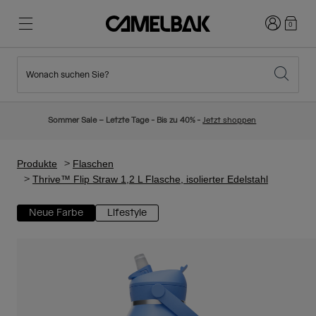
Anmelden
0
Wonach suchen Sie?
Radfahren
Blog
Highlights
Neuigkeiten
Sommer Sale – Letzte Tage - Bis zu 40% -
Jetzt shoppen
Topseller
Laufen
Über uns
Kinder Kollektion
Produkte
Flaschen
Thrive™ Flip Straw 1,2 L Flasche, isolierter Edelstahl
Wandern
Weg mit Wegwerfartikel
Trinkrucksäcke
Neue Farbe
Lifestyle
Trinkwesten
Ski und Snowboard
Unsere Mission
Sport Trinkflaschen
Flaschen