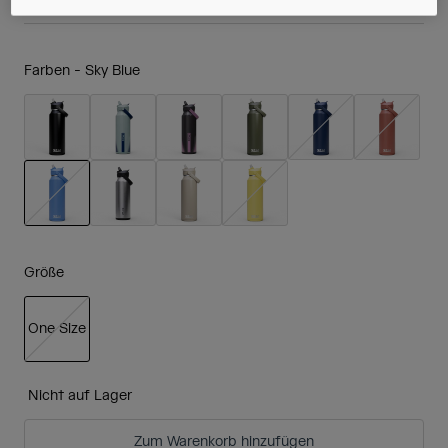
Farben -
Sky Blue
ausgewählt
Größe
One Size
ausgewählt
Nicht auf Lager
Zum Warenkorb hinzufügen