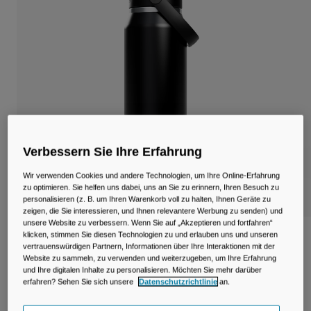
Reisen & Lifestyle
Unsere Partner
Becher & Travel Mugs
Gürtel & Hüfttaschen
Fahrradtaschen
Trinkblasen
Verbessern Sie Ihre Erfahrung
Zubehör
Wir verwenden Cookies und andere Technologien, um Ihre Online-Erfahrung
Alle kaufen
zu optimieren. Sie helfen uns dabei, uns an Sie zu erinnern, Ihren Besuch zu
personalisieren (z. B. um Ihren Warenkorb voll zu halten, Ihnen Geräte zu
zeigen, die Sie interessieren, und Ihnen relevantere Werbung zu senden) und
unsere Website zu verbessern. Wenn Sie auf „Akzeptieren und fortfahren“
klicken, stimmen Sie diesen Technologien zu und erlauben uns und unseren
Thrive™ Chug 950ml Flasche, isolierter
vertrauenswürdigen Partnern, Informationen über Ihre Interaktionen mit der
Edelstahl
Website zu sammeln, zu verwenden und weiterzugeben, um Ihre Erfahrung
und Ihre digitalen Inhalte zu personalisieren. Möchten Sie mehr darüber
Artikelnr.
38264-001-OS
erfahren? Sehen Sie sich unsere
Datenschutzrichtlinie
an.