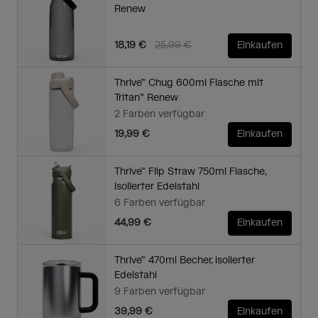
Renew
Price reduced from
to
18,19 €
25,99 €
Einkaufen
Thrive™ Chug 600ml Flasche mit
Tritan™ Renew
2 Farben verfügbar
19,99 €
Einkaufen
Thrive™ Flip Straw 750ml Flasche,
isolierter Edelstahl
6 Farben verfügbar
44,99 €
Einkaufen
Thrive™ 470ml Becher, isolierter
Edelstahl
9 Farben verfügbar
39,99 €
Einkaufen