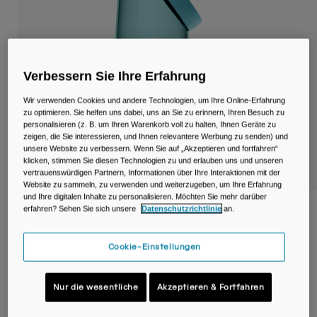
Reisen & Lifestyle
Unsere Partner
Becher & Travel Mugs
Gürtel & Hüfttaschen
Verbessern Sie Ihre Erfahrung
Fahrradtaschen
Wir verwenden Cookies und andere Technologien, um Ihre Online-Erfahrung
zu optimieren. Sie helfen uns dabei, uns an Sie zu erinnern, Ihren Besuch zu
Trinkblasen
personalisieren (z. B. um Ihren Warenkorb voll zu halten, Ihnen Geräte zu
zeigen, die Sie interessieren, und Ihnen relevantere Werbung zu senden) und
unsere Website zu verbessern. Wenn Sie auf „Akzeptieren und fortfahren“
Zubehör
klicken, stimmen Sie diesen Technologien zu und erlauben uns und unseren
vertrauenswürdigen Partnern, Informationen über Ihre Interaktionen mit der
Website zu sammeln, zu verwenden und weiterzugeben, um Ihre Erfahrung
Alle kaufen
und Ihre digitalen Inhalte zu personalisieren. Möchten Sie mehr darüber
erfahren? Sehen Sie sich unsere
Datenschutzrichtlinie
an.
Thrive™ Chug 750ml Flasche mit Tritan™
Renew
Cookie-Einstellungen
Artikelnr.
38666-D69-OS
Nur die wesentliche
Akzeptieren & Fortfahren
Price reduced from
to
21,00 €
12,60 €
40% OFF