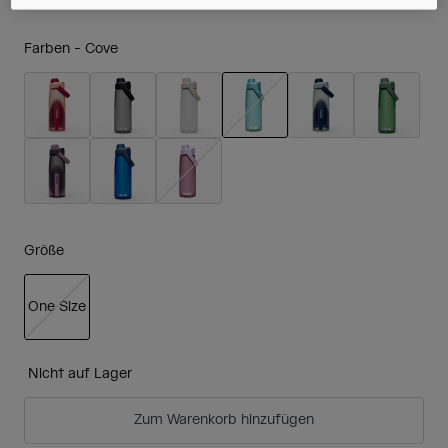
Farben -
Cove
ausgewählt
Größe
One Size
ausgewählt
Nicht auf Lager
Zum Warenkorb hinzufügen