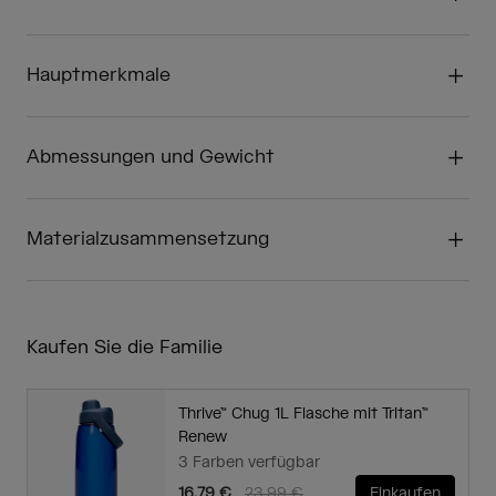
Hauptmerkmale
Abmessungen und Gewicht
Materialzusammensetzung
Kaufen Sie die Familie
Thrive™ Chug 1L Flasche mit Tritan™
Renew
3 Farben verfügbar
Price reduced from
to
16,79 €
23,99 €
Einkaufen