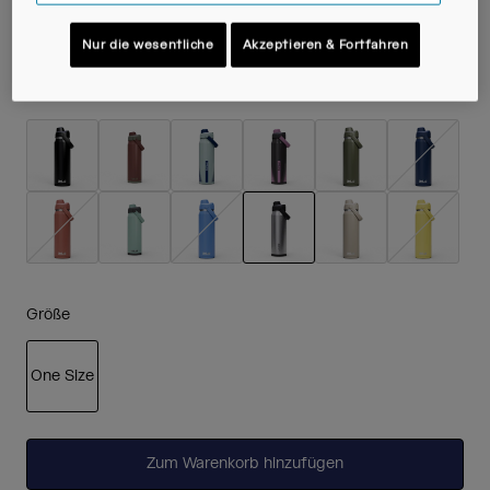
44,99 €
Nur die wesentliche
Akzeptieren & Fortfahren
Farben -
Stainless
ausgewählt
Größe
One Size
ausgewählt
Zum Warenkorb hinzufügen