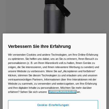
Reisen & Lifestyle
Unsere Partner
Becher & Travel Mugs
Gürtel & Hüfttaschen
Fahrradtaschen
Trinkblasen
Verbessern Sie Ihre Erfahrung
Zubehör
Wir verwenden Cookies und andere Technologien, um Ihre Online-Erfahrung
zu optimieren. Sie helfen uns dabei, uns an Sie zu erinnern, Ihren Besuch zu
personalisieren (z. B. um Ihren Warenkorb voll zu halten, Ihnen Geräte zu
Alle kaufen
zeigen, die Sie interessieren, und Ihnen relevantere Werbung zu senden) und
unsere Website zu verbessern. Wenn Sie auf „Akzeptieren und fortfahren“
klicken, stimmen Sie diesen Technologien zu und erlauben uns und unseren
vertrauenswürdigen Partnern, Informationen über Ihre Interaktionen mit der
Thrive™ Chug 750ml Flasche, isolierter
Website zu sammeln, zu verwenden und weiterzugeben, um Ihre Erfahrung
Edelstahl
und Ihre digitalen Inhalte zu personalisieren. Möchten Sie mehr darüber
erfahren? Sehen Sie sich unsere
Datenschutzrichtlinie
an.
Artikelnr.
38259-D49-OS
Cookie-Einstellungen