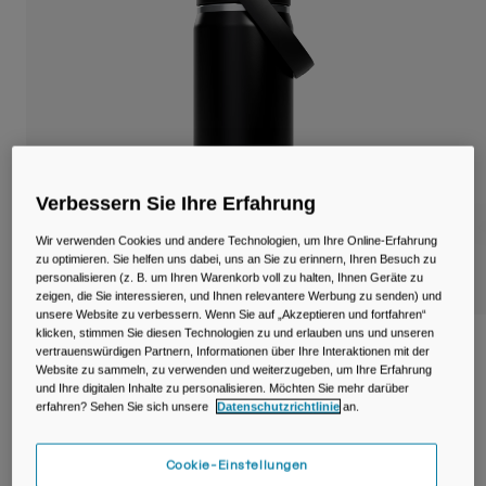
Reisen & Lifestyle
Unsere Partner
Becher & Travel Mugs
Gürtel & Hüfttaschen
Fahrradtaschen
Trinkblasen
Verbessern Sie Ihre Erfahrung
Zubehör
Wir verwenden Cookies und andere Technologien, um Ihre Online-Erfahrung
zu optimieren. Sie helfen uns dabei, uns an Sie zu erinnern, Ihren Besuch zu
personalisieren (z. B. um Ihren Warenkorb voll zu halten, Ihnen Geräte zu
Alle kaufen
zeigen, die Sie interessieren, und Ihnen relevantere Werbung zu senden) und
unsere Website zu verbessern. Wenn Sie auf „Akzeptieren und fortfahren“
klicken, stimmen Sie diesen Technologien zu und erlauben uns und unseren
Thrive™ Chug 20oz Flasche, isolierter
vertrauenswürdigen Partnern, Informationen über Ihre Interaktionen mit der
Edelstahl
Website zu sammeln, zu verwenden und weiterzugeben, um Ihre Erfahrung
und Ihre digitalen Inhalte zu personalisieren. Möchten Sie mehr darüber
erfahren? Sehen Sie sich unsere
Datenschutzrichtlinie
an.
Artikelnr.
38254-001-OS
Price reduced from
to
Cookie-Einstellungen
39,99 €
27,99 €
30% OFF