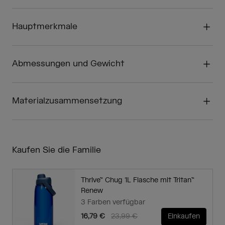
Hauptmerkmale
Abmessungen und Gewicht
Materialzusammensetzung
Kaufen Sie die Familie
Thrive™ Chug 1L Flasche mit Tritan™
Renew
3 Farben verfügbar
Price reduced from
to
16,79 €
23,99 €
Einkaufen