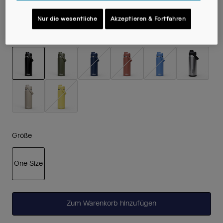
Nur die wesentliche
Akzeptieren & Fortfahren
Farben -
Black
ausgewählt
Größe
One Size
ausgewählt
Zum Warenkorb hinzufügen