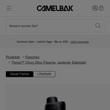
Anmelden
0
Wonach suchen Sie?
Radfahren
Blog
Highlights
Neuigkeiten
Sommer Sale – Letzte Tage - Bis zu 40% -
Jetzt shoppen
Topseller
Laufen
Über uns
Kinder Kollektion
Produkte
Flaschen
Thrive™ Chug 20oz Flasche, isolierter Edelstahl
Wandern
Weg mit Wegwerfartikel
Trinkrucksäcke
Neue Farbe
Lifestyle
Trinkwesten
Ski und Snowboard
Unsere Mission
Sport Trinkflaschen
Flaschen