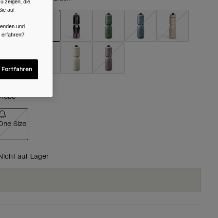
u zeigen, die
ie auf
rwenden und
r erfahren?
ausgewählt
 Fortfahren
röße
One Size
ausgewählt
Nicht auf Lager