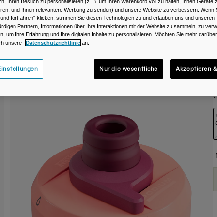
rn, Ihren Besuch zu personalisieren (z. B. um Ihren Warenkorb voll zu halten, Ihnen Geräte z
ieren, und Ihnen relevantere Werbung zu senden) und unsere Website zu verbessern. Wenn S
 und fortfahren“ klicken, stimmen Sie diesen Technologien zu und erlauben uns und unseren
rdigen Partnern, Informationen über Ihre Interaktionen mit der Website zu sammeln, zu ve
n, um Ihre Erfahrung und Ihre digitalen Inhalte zu personalisieren. Möchten Sie mehr darübe
ch unsere
Datenschutzrichtlinie
an.
instellungen
Nur die wesentliche
Akzeptieren &
G