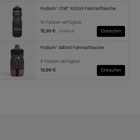
Podium® Chill™ 620ml Fahrradflasche
10 Farben verfügbar
Price reduced from
to
15,39 €
21,99 €
Einkaufen
Podium® 440ml Fahrradflasche
8 Farben verfügbar
13,99 €
Einkaufen