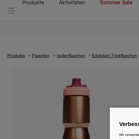
Produkte
Aktivitäten
Sommer Sale
Produkte
Flaschen
Isolierflaschen
Edelstahl Trinkflaschen
Verbess
Wir verwende