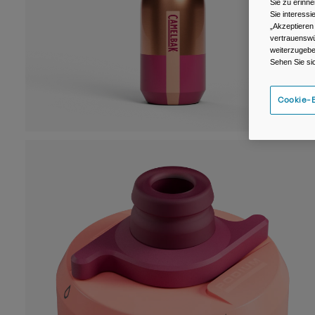
Sie zu erinne
Sie interess
„Akzeptieren
vertrauenswü
weiterzugebe
Sehen Sie si
Cookie-E