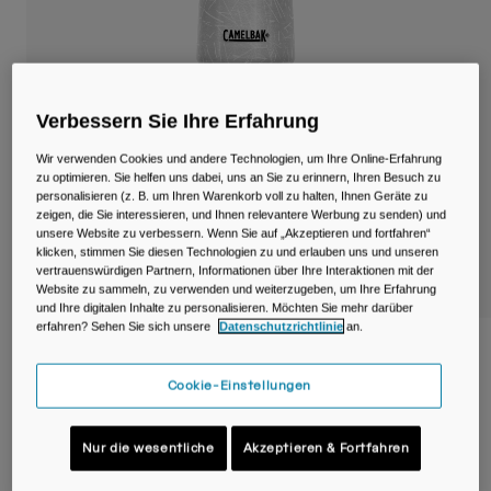
Reisen & Lifestyle
Unsere Partner
Becher & Travel Mugs
Gürtel & Hüfttaschen
Verbessern Sie Ihre Erfahrung
Fahrradtaschen
Wir verwenden Cookies und andere Technologien, um Ihre Online-Erfahrung
zu optimieren. Sie helfen uns dabei, uns an Sie zu erinnern, Ihren Besuch zu
Trinkblasen
personalisieren (z. B. um Ihren Warenkorb voll zu halten, Ihnen Geräte zu
zeigen, die Sie interessieren, und Ihnen relevantere Werbung zu senden) und
unsere Website zu verbessern. Wenn Sie auf „Akzeptieren und fortfahren“
Zubehör
klicken, stimmen Sie diesen Technologien zu und erlauben uns und unseren
vertrauenswürdigen Partnern, Informationen über Ihre Interaktionen mit der
Website zu sammeln, zu verwenden und weiterzugeben, um Ihre Erfahrung
Alle kaufen
und Ihre digitalen Inhalte zu personalisieren. Möchten Sie mehr darüber
erfahren? Sehen Sie sich unsere
Datenschutzrichtlinie
an.
Podium® Ice™ 620ml Radflasche
Cookie-Einstellungen
Artikelnr.
38124-001-OS
Price reduced from
to
Nur die wesentliche
Akzeptieren & Fortfahren
34,99 €
24,49 €
30% OFF