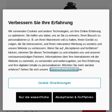
Reisen & Lifestyle
Unsere Partner
Becher & Travel Mugs
Gürtel & Hüfttaschen
Verbessern Sie Ihre Erfahrung
Wir verwenden Cookies und andere Technologien, um Ihre Online-Erfahrung
Fahrradtaschen
zu optimieren. Sie helfen uns dabei, uns an Sie zu erinnern, Ihren Besuch zu
personalisieren (z. B. um Ihren Warenkorb voll zu halten, Ihnen Geräte zu
Trinkblasen
zeigen, die Sie interessieren, und Ihnen relevantere Werbung zu senden) und
unsere Website zu verbessern. Wenn Sie auf „Akzeptieren und fortfahren“
klicken, stimmen Sie diesen Technologien zu und erlauben uns und unseren
Zubehör
vertrauenswürdigen Partnern, Informationen über Ihre Interaktionen mit der
Website zu sammeln, zu verwenden und weiterzugeben, um Ihre Erfahrung
und Ihre digitalen Inhalte zu personalisieren. Möchten Sie mehr darüber
Alle kaufen
erfahren? Sehen Sie sich unsere
Datenschutzrichtlinie
an.
Cookie-Einstellungen
Podium® Flow™ 2 Waist Pack mit 620ml
Podium Dirt Series Flasche
Nur die wesentliche
Akzeptieren & Fortfahren
Artikelnr.
38644-D29-OS