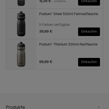
Price reduced from
to
15,39 €
21,99 €
Einkaufen
Podium® Steel 530ml Fahrradflasche
5 Farben verfügbar
39,99 €
Einkaufen
Podium® Titanium 530ml Radflasche
99,99 €
Einkaufen
Produkte