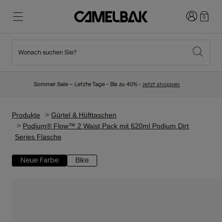
Anmelden
0
Wonach suchen Sie?
Radfahren
Blog
Highlights
Neuigkeiten
Sommer Sale – Letzte Tage - Bis zu 40% -
Jetzt shoppen
Topseller
Laufen
Über uns
Kinder Kollektion
Produkte
Gürtel & Hüfttaschen
Podium® Flow™ 2 Waist Pack mit 620ml Podium Dirt
Series Flasche
Wandern
Weg mit Wegwerfartikel
Trinkrucksäcke
Neue Farbe
Bike
Trinkwesten
Ski und Snowboard
Unsere Mission
Sport Trinkflaschen
Flaschen