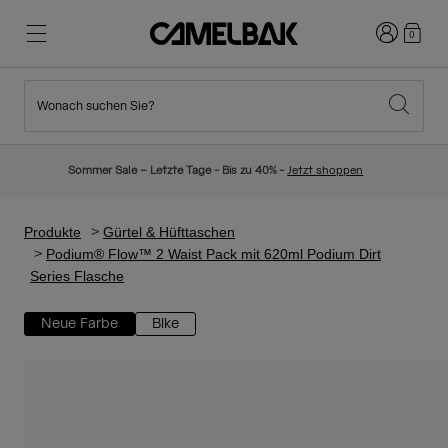
Anmelden
0
Wonach suchen Sie?
Radfahren
Blog
Highlights
Neuigkeiten
Sommer Sale – Letzte Tage - Bis zu 40% -
Jetzt shoppen
Topseller
Laufen
Über uns
Kinder Kollektion
Produkte
Gürtel & Hüfttaschen
Podium® Flow™ 2 Waist Pack mit 620ml Podium Dirt
Series Flasche
Wandern
Weg mit Wegwerfartikel
Trinkrucksäcke
Neue Farbe
Bike
Trinkwesten
Ski und Snowboard
Unsere Mission
Sport Trinkflaschen
Flaschen