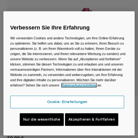
Reisen & Lifestyle
Unsere Partner
Becher & Travel Mugs
Gürtel & Hüfttaschen
Verbessern Sie Ihre Erfahrung
Wir verwenden Cookies und andere Technologien, um Ihre Online-Erfahrung
Fahrradtaschen
zu optimieren. Sie helfen uns dabei, uns an Sie zu erinnern, Ihren Besuch zu
personalisieren (z. B. um Ihren Warenkorb voll zu halten, Ihnen Geräte zu
Trinkblasen
zeigen, die Sie interessieren, und Ihnen relevantere Werbung zu senden) und
unsere Website zu verbessern. Wenn Sie auf „Akzeptieren und fortfahren“
klicken, stimmen Sie diesen Technologien zu und erlauben uns und unseren
Zubehör
vertrauenswürdigen Partnern, Informationen über Ihre Interaktionen mit der
Website zu sammeln, zu verwenden und weiterzugeben, um Ihre Erfahrung
und Ihre digitalen Inhalte zu personalisieren. Möchten Sie mehr darüber
Alle kaufen
erfahren? Sehen Sie sich unsere
Datenschutzrichtlinie
an.
Cookie-Einstellungen
Podium® Flow™ 2 Waist Pack mit 620ml
Podium Dirt Series Flasche
Nur die wesentliche
Akzeptieren & Fortfahren
Artikelnr.
38644-A02-OS