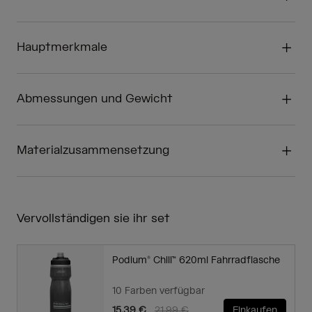
Hauptmerkmale
Abmessungen und Gewicht
Materialzusammensetzung
Vervollständigen sie ihr set
Podium® Chill™ 620ml Fahrradflasche
10 Farben verfügbar
Price reduced from
to
15,39 €
21,99 €
Einkaufen