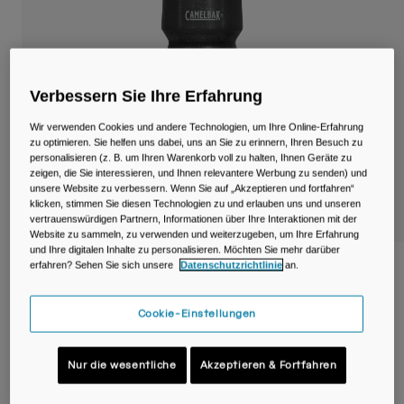
Reisen & Lifestyle
Unsere Partner
Becher & Travel Mugs
Gürtel & Hüfttaschen
Verbessern Sie Ihre Erfahrung
Fahrradtaschen
Wir verwenden Cookies und andere Technologien, um Ihre Online-Erfahrung
zu optimieren. Sie helfen uns dabei, uns an Sie zu erinnern, Ihren Besuch zu
Trinkblasen
personalisieren (z. B. um Ihren Warenkorb voll zu halten, Ihnen Geräte zu
zeigen, die Sie interessieren, und Ihnen relevantere Werbung zu senden) und
unsere Website zu verbessern. Wenn Sie auf „Akzeptieren und fortfahren“
Zubehör
klicken, stimmen Sie diesen Technologien zu und erlauben uns und unseren
vertrauenswürdigen Partnern, Informationen über Ihre Interaktionen mit der
Website zu sammeln, zu verwenden und weiterzugeben, um Ihre Erfahrung
Alle kaufen
und Ihre digitalen Inhalte zu personalisieren. Möchten Sie mehr darüber
erfahren? Sehen Sie sich unsere
Datenschutzrichtlinie
an.
Podium® Chill™ 710ml Radflasche
Artikelnr.
38114-001-OS
Cookie-Einstellungen
Price reduced from
to
22,99 €
16,09 €
30% OFF
Nur die wesentliche
Akzeptieren & Fortfahren