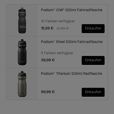
Podium® Chill™ 620ml Fahrradflasche
10 Farben verfügbar
Price reduced from
to
15,39 €
21,99 €
Einkaufen
Podium® Steel 530ml Fahrradflasche
5 Farben verfügbar
39,99 €
Einkaufen
Podium® Titanium 530ml Radflasche
99,99 €
Einkaufen