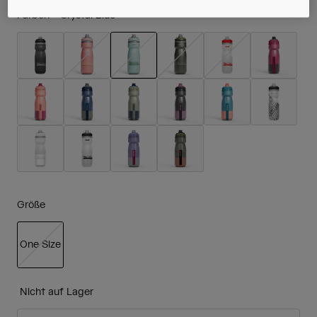
Farben -
Crystal Blue
ausgewählt
Größe
One Size
ausgewählt
Nicht auf Lager