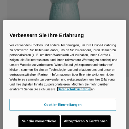
Reisen & Lifestyle
Unsere Partner
Becher & Travel Mugs
Gürtel & Hüfttaschen
Verbessern Sie Ihre Erfahrung
Fahrradtaschen
Wir verwenden Cookies und andere Technologien, um Ihre Online-Erfahrung
Trinkblasen
zu optimieren. Sie helfen uns dabei, uns an Sie zu erinnern, Ihren Besuch zu
personalisieren (z. B. um Ihren Warenkorb voll zu halten, Ihnen Geräte zu
zeigen, die Sie interessieren, und Ihnen relevantere Werbung zu senden) und
Zubehör
unsere Website zu verbessern. Wenn Sie auf „Akzeptieren und fortfahren“
klicken, stimmen Sie diesen Technologien zu und erlauben uns und unseren
vertrauenswürdigen Partnern, Informationen über Ihre Interaktionen mit der
Alle kaufen
Website zu sammeln, zu verwenden und weiterzugeben, um Ihre Erfahrung
und Ihre digitalen Inhalte zu personalisieren. Möchten Sie mehr darüber
Podium® Chill™ 620ml Fahrradflasche
erfahren? Sehen Sie sich unsere
Datenschutzrichtlinie
an.
Artikelnr.
38115-271-OS
Cookie-Einstellungen
17,99 €
Nur die wesentliche
Akzeptieren & Fortfahren