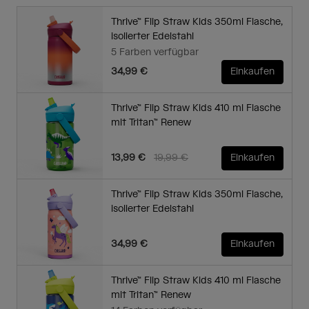
Thrive™ Flip Straw Kids 350ml Flasche,
isolierter Edelstahl
5 Farben verfügbar
34,99 €
Einkaufen
Thrive™ Flip Straw Kids 410 ml Flasche
mit Tritan™ Renew
Price reduced from
to
13,99 €
19,99 €
Einkaufen
Thrive™ Flip Straw Kids 350ml Flasche,
isolierter Edelstahl
34,99 €
Einkaufen
Thrive™ Flip Straw Kids 410 ml Flasche
mit Tritan™ Renew