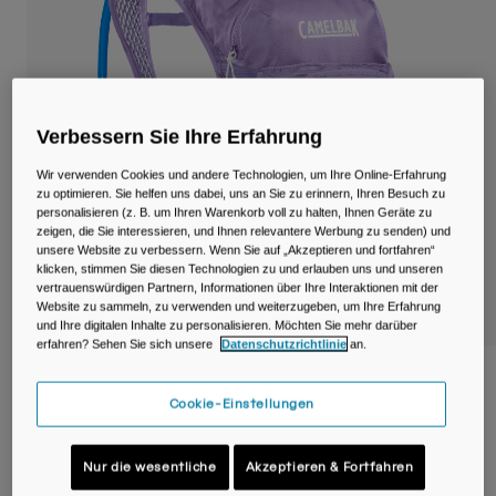
Reisen & Lifestyle
Unsere Partner
Becher & Travel Mugs
Gürtel & Hüfttaschen
Verbessern Sie Ihre Erfahrung
Fahrradtaschen
Wir verwenden Cookies und andere Technologien, um Ihre Online-Erfahrung
Trinkblasen
zu optimieren. Sie helfen uns dabei, uns an Sie zu erinnern, Ihren Besuch zu
personalisieren (z. B. um Ihren Warenkorb voll zu halten, Ihnen Geräte zu
zeigen, die Sie interessieren, und Ihnen relevantere Werbung zu senden) und
Zubehör
unsere Website zu verbessern. Wenn Sie auf „Akzeptieren und fortfahren“
klicken, stimmen Sie diesen Technologien zu und erlauben uns und unseren
vertrauenswürdigen Partnern, Informationen über Ihre Interaktionen mit der
Alle kaufen
Website zu sammeln, zu verwenden und weiterzugeben, um Ihre Erfahrung
und Ihre digitalen Inhalte zu personalisieren. Möchten Sie mehr darüber
erfahren? Sehen Sie sich unsere
Datenschutzrichtlinie
an.
Mini M.U.L.E. ® 5L Trinkrucksack für Kinder
mit Crux® 1,5L Reservoir
Cookie-Einstellungen
Artikelnr.
38623-182-OS
Nur die wesentliche
Akzeptieren & Fortfahren