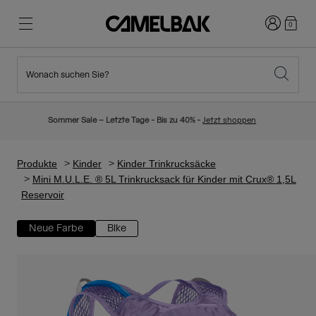
Anmelden
0
Wonach suchen Sie?
Radfahren
Blog
Highlights
Neuigkeiten
Sommer Sale – Letzte Tage - Bis zu 40% -
Jetzt shoppen
Topseller
Laufen
Über uns
Kinder Kollektion
Produkte
Kinder
Kinder Trinkrucksäcke
Mini M.U.L.E. ® 5L Trinkrucksack für Kinder mit Crux® 1,5L
Reservoir
Wandern
Weg mit Wegwerfartikel
Trinkrucksäcke
Neue Farbe
Bike
Trinkwesten
Ski und Snowboard
Unsere Mission
Sport Trinkflaschen
Flaschen