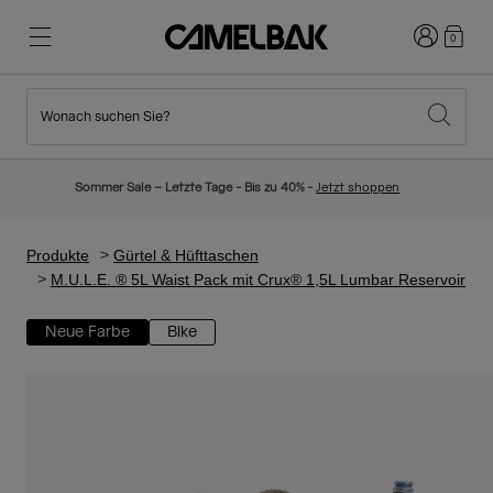
Anmelden
0
Wonach suchen Sie?
Radfahren
Blog
Highlights
Neuigkeiten
Sommer Sale – Letzte Tage - Bis zu 40% -
Jetzt shoppen
Topseller
Laufen
Über uns
Kinder Kollektion
Produkte
Gürtel & Hüfttaschen
M.U.L.E. ® 5L Waist Pack mit Crux® 1,5L Lumbar Reservoir
Wandern
Weg mit Wegwerfartikel
Trinkrucksäcke
Neue Farbe
Bike
Trinkwesten
Ski und Snowboard
Unsere Mission
Sport Trinkflaschen
Flaschen