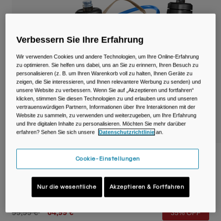
Reisen & Lifestyle
Unsere Partner
Becher & Travel Mugs
Verbessern Sie Ihre Erfahrung
Gürtel & Hüfttaschen
Wir verwenden Cookies und andere Technologien, um Ihre Online-Erfahrung
Fahrradtaschen
zu optimieren. Sie helfen uns dabei, uns an Sie zu erinnern, Ihren Besuch zu
personalisieren (z. B. um Ihren Warenkorb voll zu halten, Ihnen Geräte zu
zeigen, die Sie interessieren, und Ihnen relevantere Werbung zu senden) und
Trinkblasen
unsere Website zu verbessern. Wenn Sie auf „Akzeptieren und fortfahren“
klicken, stimmen Sie diesen Technologien zu und erlauben uns und unseren
vertrauenswürdigen Partnern, Informationen über Ihre Interaktionen mit der
Zubehör
Website zu sammeln, zu verwenden und weiterzugeben, um Ihre Erfahrung
und Ihre digitalen Inhalte zu personalisieren. Möchten Sie mehr darüber
erfahren? Sehen Sie sich unsere
Datenschutzrichtlinie
an.
Alle kaufen
M.U.L.E. ® 5L Waist Pack mit Crux® 1,5L
Cookie-Einstellungen
Lumbar Reservoir
Nur die wesentliche
Akzeptieren & Fortfahren
Artikelnr.
38624-D28-OS
Price reduced from
to
99,99 €
64,99 €
35% OFF