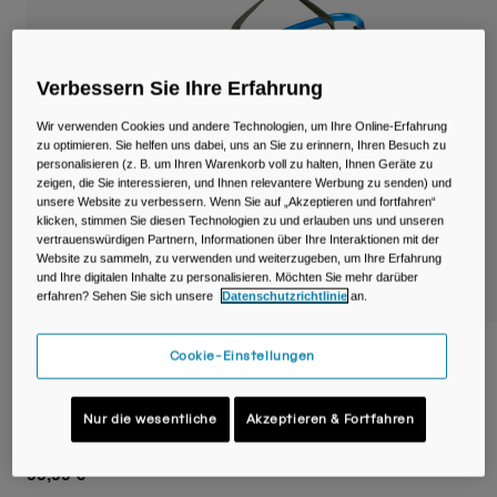
Reisen & Lifestyle
Unsere Partner
Becher & Travel Mugs
Verbessern Sie Ihre Erfahrung
Gürtel & Hüfttaschen
Wir verwenden Cookies und andere Technologien, um Ihre Online-Erfahrung
Fahrradtaschen
zu optimieren. Sie helfen uns dabei, uns an Sie zu erinnern, Ihren Besuch zu
personalisieren (z. B. um Ihren Warenkorb voll zu halten, Ihnen Geräte zu
zeigen, die Sie interessieren, und Ihnen relevantere Werbung zu senden) und
Trinkblasen
unsere Website zu verbessern. Wenn Sie auf „Akzeptieren und fortfahren“
klicken, stimmen Sie diesen Technologien zu und erlauben uns und unseren
vertrauenswürdigen Partnern, Informationen über Ihre Interaktionen mit der
Zubehör
Website zu sammeln, zu verwenden und weiterzugeben, um Ihre Erfahrung
und Ihre digitalen Inhalte zu personalisieren. Möchten Sie mehr darüber
erfahren? Sehen Sie sich unsere
Datenschutzrichtlinie
an.
Alle kaufen
M.U.L.E. ® 5L Waist Pack mit Crux® 1,5L
Cookie-Einstellungen
Lumbar Reservoir
Nur die wesentliche
Akzeptieren & Fortfahren
Artikelnr.
38624-D13-OS
99,99 €